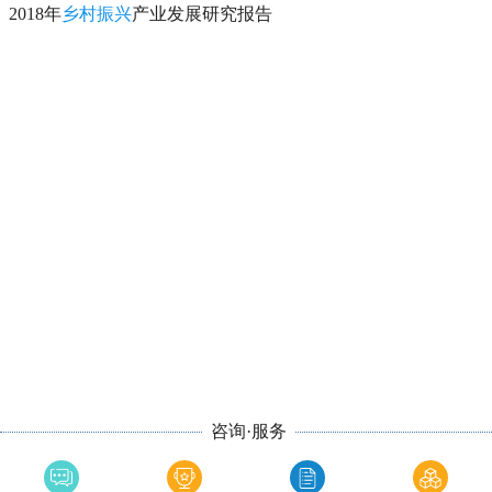
2018年
乡村振兴
产业发展研究报告
咨询·服务