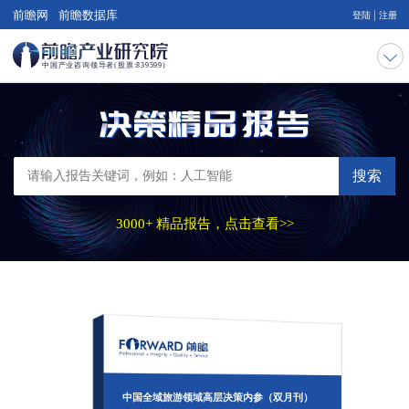
|
前瞻网
前瞻数据库
登陆
注册
搜索
3000+ 精品报告，点击查看>>
中国全域旅游领域高层决策内参（双月刊）