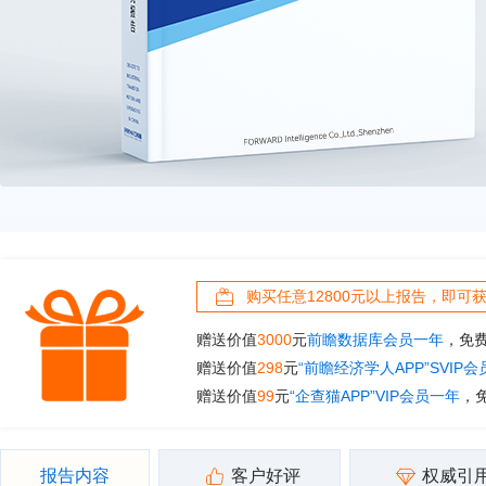
购买任意12800元以上报告，即可
赠送价值
3000
元
前瞻数据库会员一年
，免
赠送价值
298
元
“前瞻经济学人APP”SVIP
赠送价值
99
元
“企查猫APP”VIP会员一年
，
报告内容
客户好评
权威引