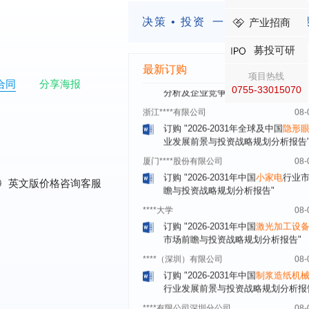
订购
"2026-2031年中国
益生菌产品
展前景预测与投资战略规划分析报告
决策 • 投资
一定要有前瞻的
产业招商
深圳******技术有限公司
08-
募投可研
订购
"2026-2031年中国
快递企业
市
分析及企业竞争策略研究报告"
最新订购
项目热线
合同
分享海报
浙江****有限公司
08-
0755-33015070
订购
"2026-2031年全球及中国
隐形
业发展前景与投资战略规划分析报告
厦门****股份有限公司
08-
订购
"2026-2031年中国
小家电
行业
瞻与投资战略规划分析报告"
0
英文版价格咨询客服
****大学
08-
订购
"2026-2031年中国
激光加工设
市场前瞻与投资战略规划分析报告"
****（深圳）有限公司
08-
订购
"2026-2031年中国
制浆造纸机
行业发展前景与投资战略规划分析报
****有限公司深圳分公司
08-
订购
"2026-2031年中国
虚拟电厂（V