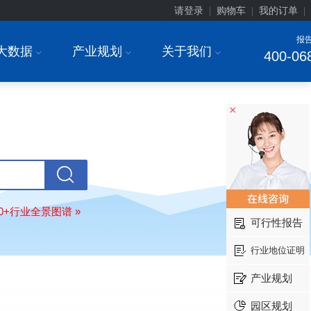
请登录
购物车
我的订单
|
|
|
报
大数据
产业规划
关于我们
I
I
I
400-06
×
上海******研究院有限公司
08-
订购
"2026-2031年中国
土壤修复
行
前瞻与投资战略规划分析报告"
常州******部件有限公司
08-
80+行业全景图谱 »
订购
"2026-2031年中国
新能源汽车
可行性报告
场前瞻与投资战略规划分析报告"
行业地位证明
北京******股份有限公司
08-
订购
"2023-2028年中国
女士内衣
行
产业规划
前瞻与投资战略规划分析报告"
湖北******饮品股份有限公司
08-
园区规划