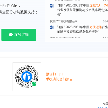
行业发展前景预测与投资战略规划分
可行性论证；
告"
提供全面分析与数据支持；
杭州****科技有限公司
08-
订购
"2026-2031年中国
光伏运维
行
前瞻与投资战略规划分析报告"
克拉玛依******有限公司
08-
在线咨询
订购
"2026-2031年中国
钠离子电池
场前瞻与投资战略规划分析报告"
安徽******大学
08-
订购
"2026-2031年中国
生物育种
行
前瞻与投资战略规划分析报告"
中国******公司研究院
08-
订购
"2026-2031年中国
超高频RFID
微信扫一扫
场前瞻与投资战略规划分析报告"
手机访问当前报告
北京市******集团有限公司
08-
订购
"2026-2031年中国
应急通信
行
前景预测与投资战略规划分析报告"
武汉市******中心
08-
订购
"2026-2031年中国
固态电池
行
免