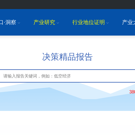
口·洞察
产业研究
行业地位证明
产业
I
I
I
决策精品报告
3