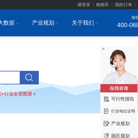
请登录
购物车
我的订单
|
|
|
报
大数据
产业规划
关于我们
I
I
I
400-06
×
上海******研究院有限公司
08-
订购
"2026-2031年中国
土壤修复
行
前瞻与投资战略规划分析报告"
常州******部件有限公司
08-
订购
"2026-2031年中国
新能源汽车
80+行业全景图谱 »
场前瞻与投资战略规划分析报告"
可行性报告
北京******股份有限公司
08-
订购
"2023-2028年中国
女士内衣
行
行业地位证明
前瞻与投资战略规划分析报告"
产业规划
湖北******饮品股份有限公司
08-
订购
"2026-2031年中国
益生菌产品
园区规划