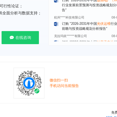
可行性论证；
杭州****科技有限公司
08-
提供全面分析与数据支持；
订购
"2026-2031年中国
光伏运维
行
前瞻与投资战略规划分析报告"
克拉玛依******有限公司
08-
订购
"2026-2031年中国
钠离子电池
场前瞻与投资战略规划分析报告"
在线咨询
安徽******大学
08-
订购
"2026-2031年中国
生物育种
行
前瞻与投资战略规划分析报告"
中国******公司研究院
08-
订购
"2026-2031年中国
超高频RFID
场前瞻与投资战略规划分析报告"
微信扫一扫
北京市******集团有限公司
08-
手机访问当前报告
订购
"2026-2031年中国
应急通信
行
前景预测与投资战略规划分析报告"
武汉市******中心
08-
订购
"2026-2031年中国
固态电池
行
前瞻与投资战略规划分析报告"
免