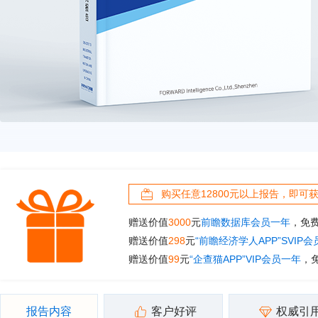
购买任意12800元以上报告，即可
赠送价值
3000
元
前瞻数据库会员一年
，免
赠送价值
298
元
“前瞻经济学人APP”SVIP
赠送价值
99
元
“企查猫APP”VIP会员一年
，
报告内容
客户好评
权威引