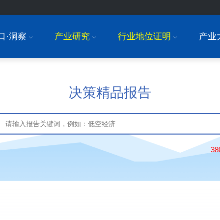
口·洞察
产业研究
行业地位证明
产业
I
I
I
决策精品报告
3