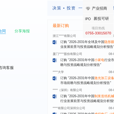
展前景预测与投资战略规划分析报告
深圳******技术有限公司
08-
决策 • 投资
一定要有前瞻的
产业招商
订购
"2026-2031年中国
快递企业
市
募投可研
分析及企业竞争策略研究报告"
最新订购
浙江****有限公司
08-
项目热线
合同
分享海报
订购
"2026-2031年全球及中国
隐形
0755-33015070
业发展前景与投资战略规划分析报告
厦门****股份有限公司
08-
订购
"2026-2031年中国
小家电
行业
瞻与投资战略规划分析报告"
****大学
08-
咨询客服
订购
"2026-2031年中国
激光加工设
市场前瞻与投资战略规划分析报告"
****（深圳）有限公司
08-
订购
"2026-2031年中国
制浆造纸机
行业发展前景与投资战略规划分析报
****有限公司深圳分公司
08-
订购
"2026-2031年中国
虚拟电厂（V
行业发展前景预测与投资战略规划分
告"