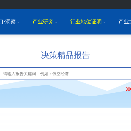
口·洞察
产业研究
行业地位证明
产业
I
I
I
决策精品报告
3