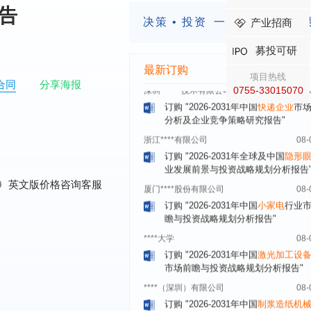
报告
湖北******饮品股份有限公司
08-
决策 • 投资
一定要有前瞻的
产业招商
订购
"2026-2031年中国
益生菌产品
展前景预测与投资战略规划分析报告
募投可研
深圳******技术有限公司
08-
最新订购
项目热线
订购
"2026-2031年中国
快递企业
市
合同
分享海报
0755-33015070
分析及企业竞争策略研究报告"
浙江****有限公司
08-
订购
"2026-2031年全球及中国
隐形
业发展前景与投资战略规划分析报告
厦门****股份有限公司
08-
订购
"2026-2031年中国
小家电
行业
0
英文版价格咨询客服
瞻与投资战略规划分析报告"
****大学
08-
订购
"2026-2031年中国
激光加工设
市场前瞻与投资战略规划分析报告"
****（深圳）有限公司
08-
订购
"2026-2031年中国
制浆造纸机
行业发展前景与投资战略规划分析报