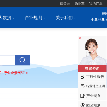
请登录
购物车
我的订单
|
|
|
报
大数据
产业规划
关于我们
I
I
I
400-06
×
上海******研究院有限公司
08-
订购
"2026-2031年中国
土壤修复
行
前瞻与投资战略规划分析报告"
80+行业全景图谱 »
可行性报告
常州******部件有限公司
08-
订购
"2026-2031年中国
新能源汽车
行业地位证明
场前瞻与投资战略规划分析报告"
产业规划
北京******股份有限公司
08-
订购
"2023-2028年中国
女士内衣
行
园区规划
前瞻与投资战略规划分析报告"