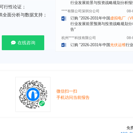
****有限公司深圳分公司
08-
可行性论证；
订购
"2026-2031年中国
虚拟电厂（V
行业发展前景预测与投资战略规划分
提供全面分析与数据支持；
告"
杭州****科技有限公司
08-
订购
"2026-2031年中国
光伏运维
行
前瞻与投资战略规划分析报告"
在线咨询
克拉玛依******有限公司
08-
订购
"2026-2031年中国
钠离子电池
场前瞻与投资战略规划分析报告"
安徽******大学
08-
订购
"2026-2031年中国
生物育种
行
前瞻与投资战略规划分析报告"
中国******公司研究院
08-
微信扫一扫
手机访问当前报告
订购
"2026-2031年中国
超高频RFID
场前瞻与投资战略规划分析报告"
北京市******集团有限公司
08-
订购
"2026-2031年中国
应急通信
行
前景预测与投资战略规划分析报告"
免
武汉市******中心
08-