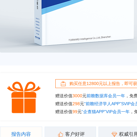
购买任意12800元以上报告，即可
赠送价值
3000
元
前瞻数据库会员一年
，免
赠送价值
298
元
“前瞻经济学人APP”SVIP
赠送价值
99
元
“企查猫APP”VIP会员一年
，
报告内容
客户好评
权威引