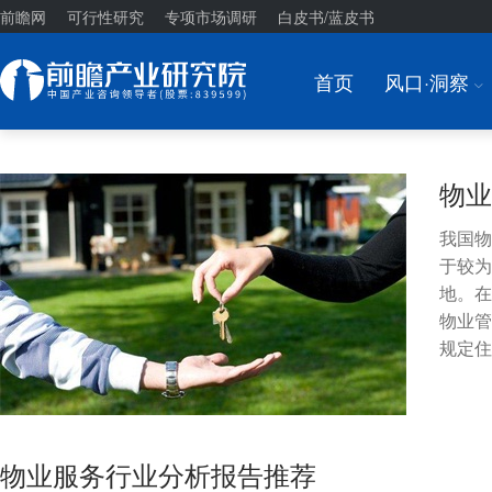
前瞻网
可行性研究
专项市场调研
白皮书/蓝皮书
首页
风口·洞察
I
物业
我国物
于较为
地。在
物业管
规定住
物业服务行业分析报告推荐