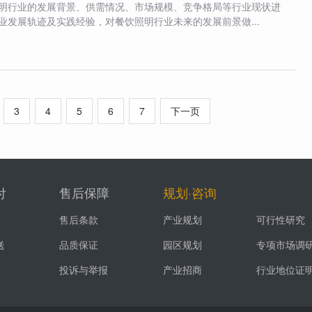
明行业的发展背景、供需情况、市场规模、竞争格局等行业现状进
业发展轨迹及实践经验，对餐饮照明行业未来的发展前景做...
3
4
5
6
7
下一页
付
售后保障
规划·咨询
售后条款
产业规划
可行性研究
送
品质保证
园区规划
专项市场调
投诉与举报
产业招商
行业地位证