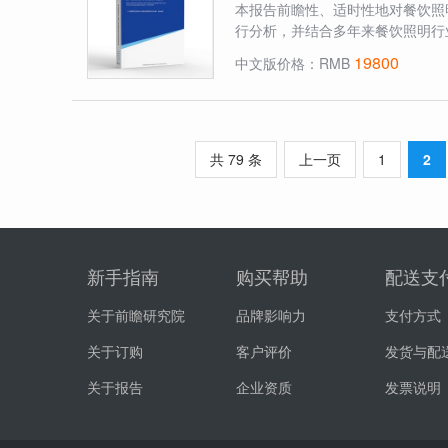
本报告前瞻性、适时性地对餐饮照
行分析，并结合多年来餐饮照明行
19800
中文版价格：RMB
共 79 条
上一页
1
2
新手指南
购买帮助
配送支
关于前瞻研究院
品牌影响力
支付方式
关于订购
客户评价
发货与配
关于报告
企业资质
发票说明