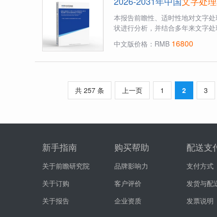
2026-2031年中国
文字处理
本报告前瞻性、适时性地对文字处
状进行分析，并结合多年来文字处
16800
中文版价格：RMB
共 257 条
上一页
1
2
3
新手指南
购买帮助
配送支
关于前瞻研究院
品牌影响力
支付方式
关于订购
客户评价
发货与配
关于报告
企业资质
发票说明