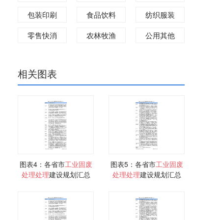
包装印刷
食品饮料
纺织服装
零售快消
农林牧渔
公用其他
相关图表
图表4：各省市
工业
固
废
图表5：各省市
工业
固
废
处理
处理
建设规划汇总
处理
处理
建设规划汇总
(一)
(二)