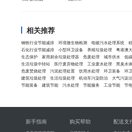
相关推荐
钢铁行业节能减排
环境微生物检测
电镀污水处理系统
石化行业节能减排
小型环卫设备
养殖垃圾处理
粤港澳
生态保护
家用厨余垃圾处理器
危废处理
城市供水
低
生活垃圾中转站
医疗废弃物处理
工业废水处理
黑臭水
危废焚烧处理
污泥处理处置
饮用水处理
环卫装备
环
建筑垃圾处理
生活垃圾处理
机动车污染防治
大气污染
节能装备
建筑节能
污水处理
节能服务
工业节能
节
新手指南
购买帮助
配送支