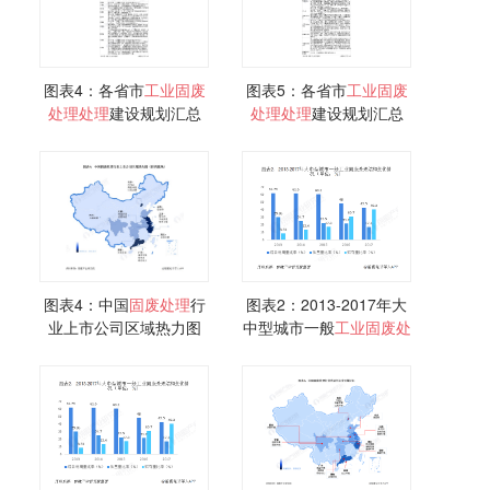
图表4：各省市
工业
固
废
图表5：各省市
工业
固
废
处理
处理
建设规划汇总
处理
处理
建设规划汇总
(一)
(二)
图表4：中国
固
废
处理
行
图表2：2013-2017年大
业上市公司区域热力图
中型城市一般
工业
固
废
处
（按所属地）
理
结构变化情况