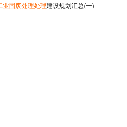
工业
固
废
处理
处理
建设规划汇总(一)