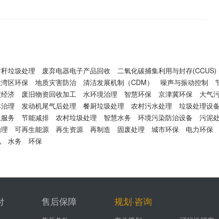
秸秆垃圾处理
废弃电器电子产品回收
二氧化碳捕集利用与封存(CCUS)
大湾区环保
地质灾害防治
清洁发展机制（CDM）
噪声与振动控制
碳经济
废旧物资回收加工
水环境治理
智慧环保
京津冀环保
大气
体治理
发动机尾气后处理
餐厨垃圾处理
农村污水处理
垃圾处理设
卫服务
节能减排
农村垃圾处理
智慧水务
环境污染防治设备
污泥
治理
可再生能源
再生资源
再制造
固废处理
城市环保
电力环保
电
水务
环保
付
售后保障
规划·咨询