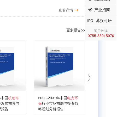
产业招商
查看详情
募投可研
更多报告>>
项目热线
0755-33015070
1年中国
机动车
2026-2031年中国
电力环
2026-203
业发展前景与
保
行业市场前瞻与投资战
备
与产品行
析报告
略规划分析报告
投资战略规