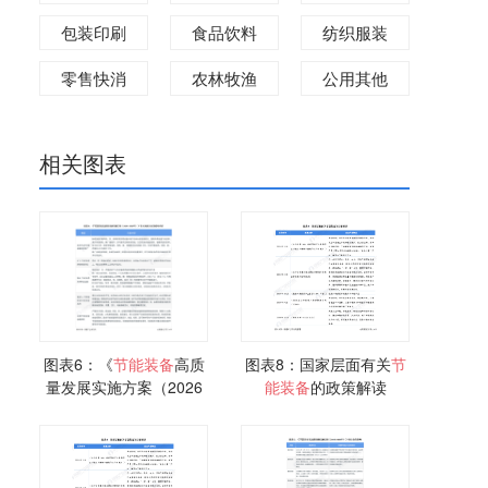
包装印刷
食品饮料
纺织服装
零售快消
农林牧渔
公用其他
相关图表
图表6：《
节能
装备
高质
图表8：国家层面有关
节
量发展实施方案（2026
能
装备
的政策解读
—2028年）》有关风机
行业的指导内容