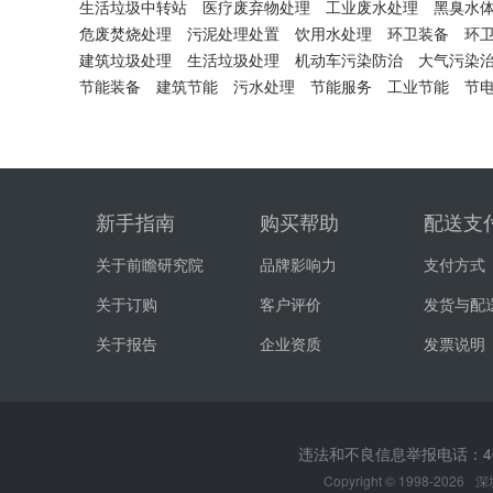
生活垃圾中转站
医疗废弃物处理
工业废水处理
黑臭水
危废焚烧处理
污泥处理处置
饮用水处理
环卫装备
环
建筑垃圾处理
生活垃圾处理
机动车污染防治
大气污染
节能装备
建筑节能
污水处理
节能服务
工业节能
节
新手指南
购买帮助
配送支
关于前瞻研究院
品牌影响力
支付方式
关于订购
客户评价
发货与配
关于报告
企业资质
发票说明
违法和不良信息举报电话：400-0
Copyright © 1998-2026
深