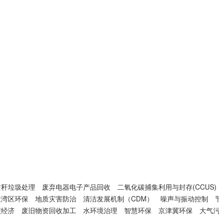
秸秆垃圾处理
废弃电器电子产品回收
二氧化碳捕集利用与封存(CCUS)
大湾区环保
地质灾害防治
清洁发展机制（CDM）
噪声与振动控制
碳经济
废旧物资回收加工
水环境治理
智慧环保
京津冀环保
大气