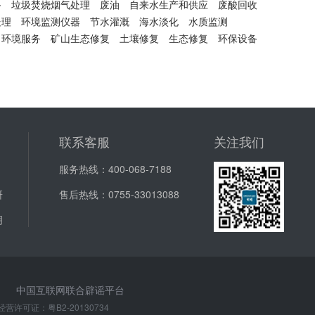
备
垃圾焚烧烟气处理
废油
自来水生产和供应
废酸回收
处理
环境监测仪器
节水灌溉
海水淡化
水质监测
环境服务
矿山生态修复
土壤修复
生态修复
环保设备
联系客服
关注我们
服务热线：
400-068-7188
研
售后热线：
0755-33013088
明
中国互联网联合辟谣平台
经营许可证：
粤B2-20130734