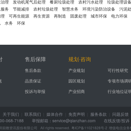
体治理
发动机尾气后处理
餐厨垃圾处理
农村污水处理
垃圾处理设
卫服务
节能减排
农村垃圾处理
智慧水务
环境污染防治设备
污泥
治理
可再生能源
再生资源
再制造
固废处理
城市环保
电力环保
电
水务
环保
付
售后保障
规划·咨询
售后条款
产业规划
可行性研究
送
品质保证
园区规划
专项市场调
投诉与举报
产业招商
行业地位证
关于我们
联系我们
媒体合作
免责声明
服务条款
问题反馈
|
|
|
|
|
68-7188 举报邮箱：service@qianzhan.com
在线反馈/投诉
圳前瞻资讯股份有限公司
All rights reserved.
粤ICP备11021828号-2
增值电信业务