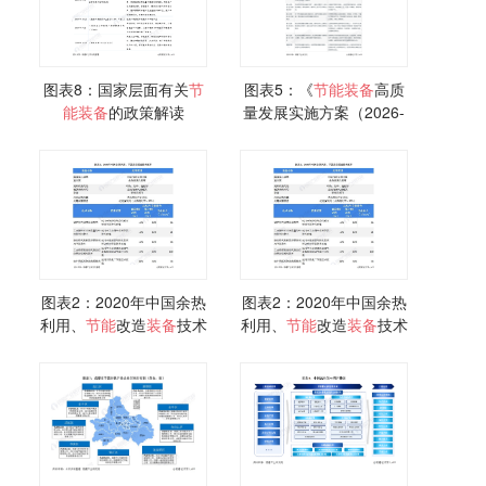
图表8：国家层面有关
节
图表5：《
节能
装备
高质
能
装备
的政策解读
量发展实施方案（2026-
2028年）》对行业的影
响
图表2：2020年中国余热
图表2：2020年中国余热
利用、
节能
改造
装备
技术
利用、
节能
改造
装备
技术
推荐
推荐