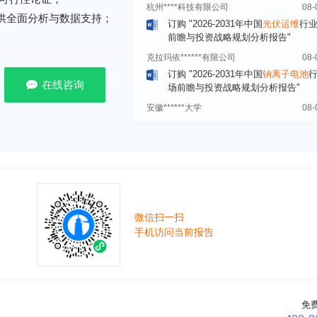
前瞻与投资战略规划分析报告"
提供全面分析与数据支持；
克拉玛依******有限公司
08-
订购
"2026-2031年中国
钠离子电池
场前瞻与投资战略规划分析报告"
安徽******大学
08-
在线咨询
订购
"2026-2031年中国
生物育种
行
前瞻与投资战略规划分析报告"
中国******公司研究院
08-
订购
"2026-2031年中国
超高频RFID
场前瞻与投资战略规划分析报告"
北京市******集团有限公司
08-
订购
"2026-2031年中国
应急通信
行
前景预测与投资战略规划分析报告"
微信扫一扫
手机访问当前报告
武汉市******中心
08-
订购
"2026-2031年中国
固态电池
行
前瞻与投资战略规划分析报告"
****（北京）有限公司
08-
订购
"2026-2031年中国
广告
行业市
免
与投资战略规划分析报告"