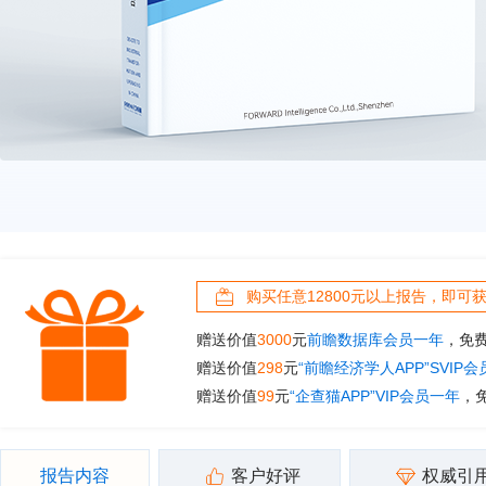
购买任意12800元以上报告，即可
赠送价值
3000
元
前瞻数据库会员一年
，免
赠送价值
298
元
“前瞻经济学人APP”SVIP
赠送价值
99
元
“企查猫APP”VIP会员一年
，
报告内容
客户好评
权威引