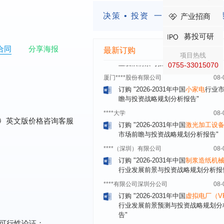
订购
"2026-2031年中国
快递企业
市
分析及企业竞争策略研究报告"
决策 • 投资
一定要有前瞻的
产业招商
浙江****有限公司
08-
订购
"2026-2031年全球及中国
隐形
募投可研
业发展前景与投资战略规划分析报告
合同
分享海报
最新订购
项目热线
厦门****股份有限公司
08-
0755-33015070
订购
"2026-2031年中国
小家电
行业
瞻与投资战略规划分析报告"
****大学
08-
订购
"2026-2031年中国
激光加工设
市场前瞻与投资战略规划分析报告"
0
英文版价格咨询客服
****（深圳）有限公司
08-
订购
"2026-2031年中国
制浆造纸机
行业发展前景与投资战略规划分析报
****有限公司深圳分公司
08-
订购
"2026-2031年中国
虚拟电厂（V
行业发展前景预测与投资战略规划分
告"
杭州****科技有限公司
08-
订购
"2026-2031年中国
光伏运维
行
可行性论证；