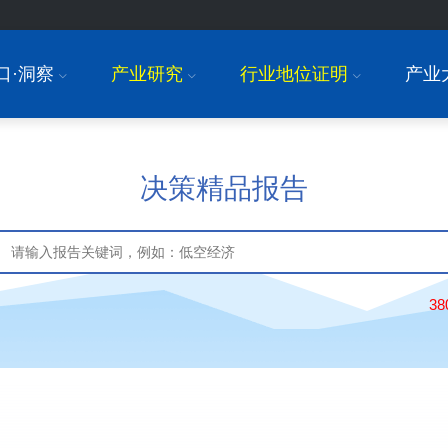
口·洞察
产业研究
行业地位证明
产业
I
I
I
决策精品报告
3