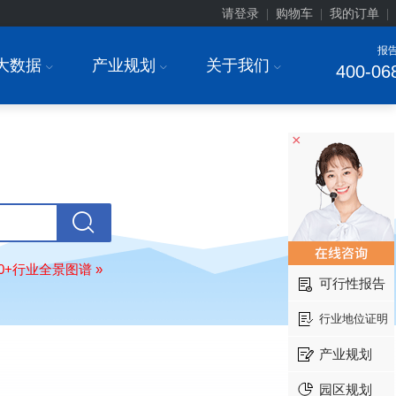
请登录
购物车
我的订单
|
|
|
报
大数据
产业规划
关于我们
I
I
I
400-06
上海******研究院有限公司
08-
×
订购
"2026-2031年中国
土壤修复
行
前瞻与投资战略规划分析报告"
常州******部件有限公司
08-
订购
"2026-2031年中国
新能源汽车
场前瞻与投资战略规划分析报告"
北京******股份有限公司
08-
80+行业全景图谱 »
订购
"2023-2028年中国
女士内衣
行
可行性报告
前瞻与投资战略规划分析报告"
湖北******饮品股份有限公司
08-
行业地位证明
订购
"2026-2031年中国
益生菌产品
展前景预测与投资战略规划分析报告
产业规划
深圳******技术有限公司
08-
园区规划