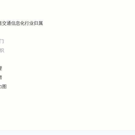
轨道交通信息化行业归属
门
织
理
谱
力图