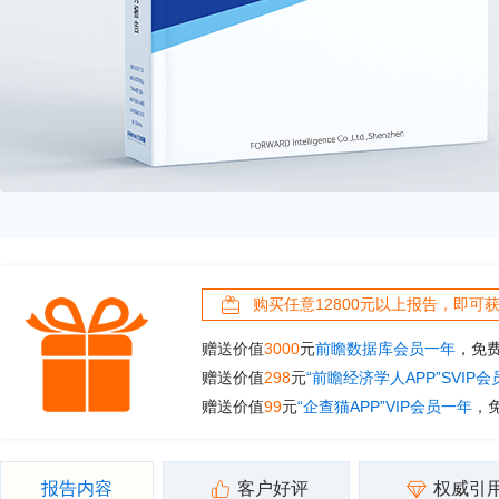
购买任意12800元以上报告，即可
赠送价值
3000
元
前瞻数据库会员一年
，免
赠送价值
298
元
“前瞻经济学人APP”SVIP
赠送价值
99
元
“企查猫APP”VIP会员一年
，
报告内容
客户好评
权威引