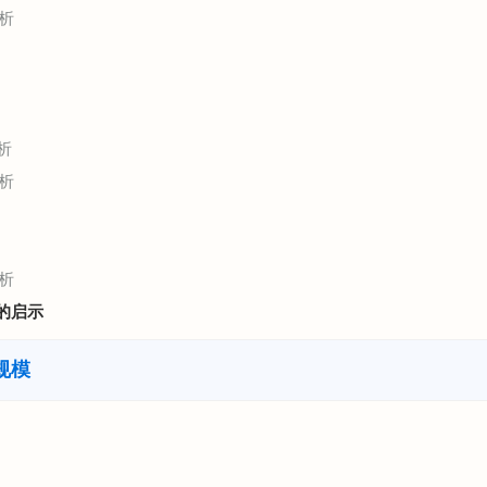
析
析
析
析
的启示
规模