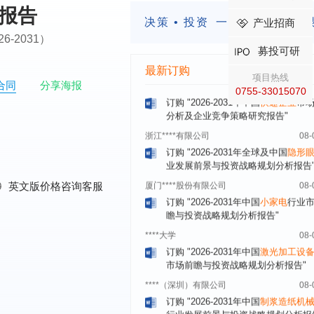
析报告
湖北******饮品股份有限公司
08-
决策 • 投资
一定要有前瞻的
产业招商
订购
"2026-2031年中国
益生菌产品
2026-2031）
展前景预测与投资战略规划分析报告
募投可研
深圳******技术有限公司
08-
最新订购
项目热线
订购
"2026-2031年中国
快递企业
市
合同
分享海报
0755-33015070
分析及企业竞争策略研究报告"
浙江****有限公司
08-
订购
"2026-2031年全球及中国
隐形
业发展前景与投资战略规划分析报告
厦门****股份有限公司
08-
订购
"2026-2031年中国
小家电
行业
0
英文版价格咨询客服
瞻与投资战略规划分析报告"
****大学
08-
订购
"2026-2031年中国
激光加工设
市场前瞻与投资战略规划分析报告"
****（深圳）有限公司
08-
订购
"2026-2031年中国
制浆造纸机
行业发展前景与投资战略规划分析报
****有限公司深圳分公司
08-