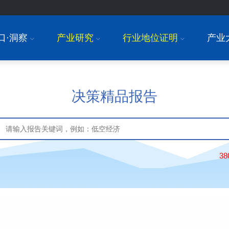
口·洞察
产业研究
行业地位证明
产业
I
I
I
决策精品报告
3