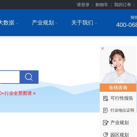
请登录
购物车
我的订单
|
|
|
报
大数据
产业规划
关于我们
I
I
I
400-06
×
上海******研究院有限公司
08-
订购
"2026-2031年中国
土壤修复
行
前瞻与投资战略规划分析报告"
80+行业全景图谱 »
可行性报告
常州******部件有限公司
08-
订购
"2026-2031年中国
新能源汽车
行业地位证明
场前瞻与投资战略规划分析报告"
北京******股份有限公司
08-
产业规划
订购
"2023-2028年中国
女士内衣
行
前瞻与投资战略规划分析报告"
园区规划