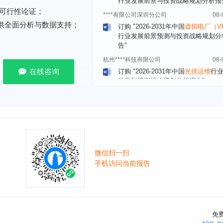
订购
"2026-2031年中国
虚拟电厂（V
可行性论证；
行业发展前景预测与投资战略规划分
提供全面分析与数据支持；
告"
杭州****科技有限公司
08-
订购
"2026-2031年中国
光伏运维
行
前瞻与投资战略规划分析报告"
在线咨询
克拉玛依******有限公司
08-
订购
"2026-2031年中国
钠离子电池
场前瞻与投资战略规划分析报告"
安徽******大学
08-
订购
"2026-2031年中国
生物育种
行
前瞻与投资战略规划分析报告"
中国******公司研究院
08-
微信扫一扫
订购
"2026-2031年中国
超高频RFID
手机访问当前报告
场前瞻与投资战略规划分析报告"
北京市******集团有限公司
08-
订购
"2026-2031年中国
应急通信
行
前景预测与投资战略规划分析报告"
免
武汉市******中心
08-