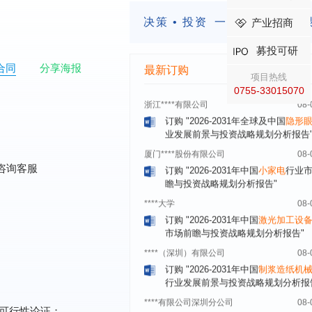
展前景预测与投资战略规划分析报告
决策 • 投资
一定要有前瞻的
产业招商
深圳******技术有限公司
08-
订购
"2026-2031年中国
快递企业
市
募投可研
分析及企业竞争策略研究报告"
合同
分享海报
最新订购
项目热线
浙江****有限公司
08-
0755-33015070
订购
"2026-2031年全球及中国
隐形
业发展前景与投资战略规划分析报告
厦门****股份有限公司
08-
订购
"2026-2031年中国
小家电
行业
瞻与投资战略规划分析报告"
咨询客服
****大学
08-
订购
"2026-2031年中国
激光加工设
市场前瞻与投资战略规划分析报告"
****（深圳）有限公司
08-
订购
"2026-2031年中国
制浆造纸机
行业发展前景与投资战略规划分析报
****有限公司深圳分公司
08-
订购
"2026-2031年中国
虚拟电厂（V
行业发展前景预测与投资战略规划分
可行性论证；