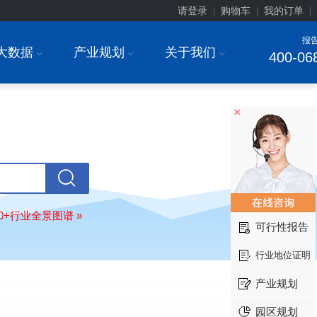
请登录
购物车
我的订单
|
|
|
报
大数据
产业规划
关于我们
I
I
I
400-06
×
上海******研究院有限公司
08-
订购
"2026-2031年中国
土壤修复
行
前瞻与投资战略规划分析报告"
常州******部件有限公司
08-
订购
"2026-2031年中国
新能源汽车
80+行业全景图谱 »
可行性报告
场前瞻与投资战略规划分析报告"
北京******股份有限公司
08-
行业地位证明
订购
"2023-2028年中国
女士内衣
行
前瞻与投资战略规划分析报告"
产业规划
湖北******饮品股份有限公司
08-
园区规划
订购
"2026-2031年中国
益生菌产品