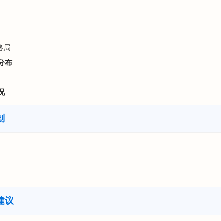
格局
分布
况
划
建议