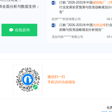
告"
提供全面分析与数据支持；
杭州****科技有限公司
08-
订购
"2026-2031年中国
光伏运维
行
前瞻与投资战略规划分析报告"
克拉玛依******有限公司
08-
在线咨询
订购
"2026-2031年中国
钠离子电池
场前瞻与投资战略规划分析报告"
安徽******大学
08-
订购
"2026-2031年中国
生物育种
行
前瞻与投资战略规划分析报告"
中国******公司研究院
08-
订购
"2026-2031年中国
超高频RFID
场前瞻与投资战略规划分析报告"
微信扫一扫
北京市******集团有限公司
08-
手机访问当前报告
订购
"2026-2031年中国
应急通信
行
前景预测与投资战略规划分析报告"
武汉市******中心
08-
订购
"2026-2031年中国
固态电池
行
免
前瞻与投资战略规划分析报告"