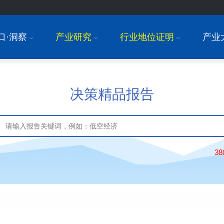
口·洞察
产业研究
行业地位证明
产业
I
I
I
决策精品报告
3