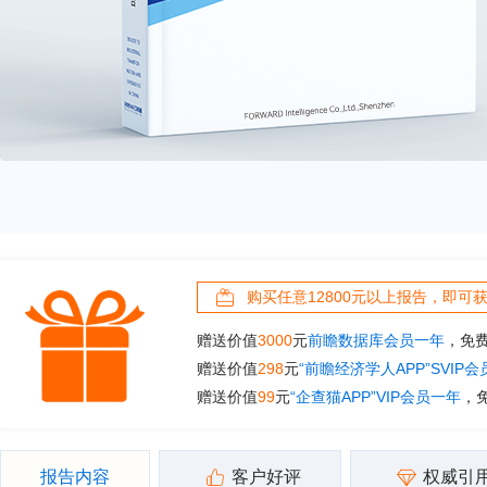
购买任意12800元以上报告，即可
赠送价值
3000
元
前瞻数据库会员一年
，免
赠送价值
298
元
“前瞻经济学人APP”SVIP
赠送价值
99
元
“企查猫APP”VIP会员一年
，
报告内容
客户好评
权威引