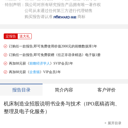
· 特别声明：我公司对所有研究报告产品拥有唯一著作权
公司从未通过任何第三方进行代理销售
购买报告请认准
商标
定报告
送大礼
订购任一款报告,即可免费使用价值2000元的前瞻数据库1年
订购任一款报告,即可免费获赠《任正非语录精选》电子版1册
再加88元获《
前瞻经济学人
》SVIP会员1年
再加88元获《
企查猫
》VIP会员1年
报告目录
简介内容
客户评价
机床制造业招股说明书业务与技术（IPO底稿咨询、
整理及电子化服务）
+
展开
目录