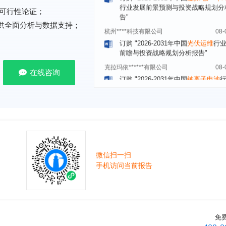
可行性论证；
杭州****科技有限公司
08-
提供全面分析与数据支持；
订购
"2026-2031年中国
光伏运维
行
前瞻与投资战略规划分析报告"
克拉玛依******有限公司
08-
订购
"2026-2031年中国
钠离子电池
场前瞻与投资战略规划分析报告"
在线咨询
安徽******大学
08-
订购
"2026-2031年中国
生物育种
行
前瞻与投资战略规划分析报告"
中国******公司研究院
08-
订购
"2026-2031年中国
超高频RFID
场前瞻与投资战略规划分析报告"
微信扫一扫
北京市******集团有限公司
08-
手机访问当前报告
订购
"2026-2031年中国
应急通信
行
前景预测与投资战略规划分析报告"
武汉市******中心
08-
订购
"2026-2031年中国
固态电池
行
前瞻与投资战略规划分析报告"
免