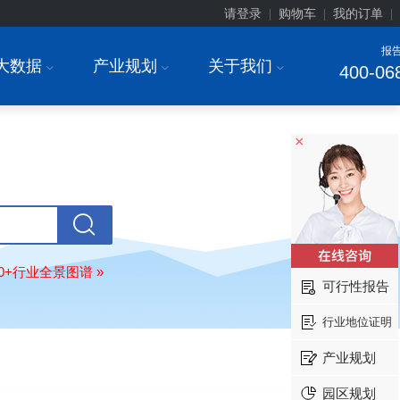
请登录
购物车
我的订单
|
|
|
报
大数据
产业规划
关于我们
I
I
I
400-06
×
上海******研究院有限公司
08-
订购
"2026-2031年中国
土壤修复
行
前瞻与投资战略规划分析报告"
常州******部件有限公司
08-
订购
"2026-2031年中国
新能源汽车
80+行业全景图谱 »
场前瞻与投资战略规划分析报告"
可行性报告
北京******股份有限公司
08-
行业地位证明
订购
"2023-2028年中国
女士内衣
行
前瞻与投资战略规划分析报告"
产业规划
湖北******饮品股份有限公司
08-
订购
"2026-2031年中国
益生菌产品
园区规划