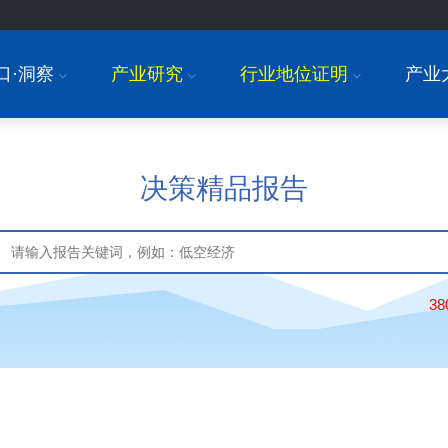
口·洞察
产业研究
行业地位证明
产业
I
I
I
决策精品报告
3