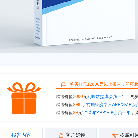
购买任意12800元以上报告，即可
赠送价值
3000
元
前瞻数据库会员一年
，免
赠送价值
298
元
“前瞻经济学人APP”SVIP
赠送价值
99
元
“企查猫APP”VIP会员一年
，
报告内容
客户好评
权威引