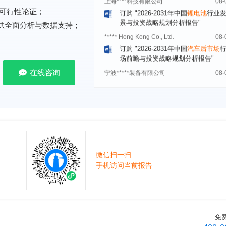
景与投资战略规划分析报告"
可行性论证；
***** Hong Kong Co., Ltd.
08-
提供全面分析与数据支持；
订购
"2026-2031年中国
汽车后市场
场前瞻与投资战略规划分析报告"
宁波*****装备有限公司
08-
订购
"2026-2031年中国
空压机（空
在线咨询
机）
行业发展前景预测与投资战略规
析报告"
湖北******管理有限公司
08-
订购
"2026-2031年中国
口腔医疗
行
前瞻与投资战略规划分析报告"
宁波******股份有限公司
08-
订购
"2026-2031年中国
新能源汽车
微信扫一扫
控制器
行业市场前瞻与投资战略规划
报告"
手机访问当前报告
广州******集团有限公司
08-
订购
"2026-2031年
广告
行业市场前
资战略规划分析报告"
贵州******化工有限公司
08-
免