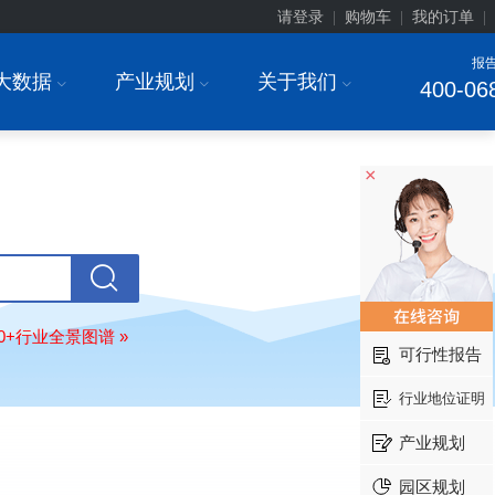
请登录
购物车
我的订单
|
|
|
报
大数据
产业规划
关于我们
I
I
I
400-06
×
安徽******大学
08-
订购
"2026-2031年中国
生物育种
行
前瞻与投资战略规划分析报告"
中国******公司研究院
08-
80+行业全景图谱 »
订购
"2026-2031年中国
超高频RFID
可行性报告
场前瞻与投资战略规划分析报告"
行业地位证明
北京市******集团有限公司
08-
订购
"2026-2031年中国
应急通信
行
产业规划
前景预测与投资战略规划分析报告"
武汉市******中心
08-
园区规划