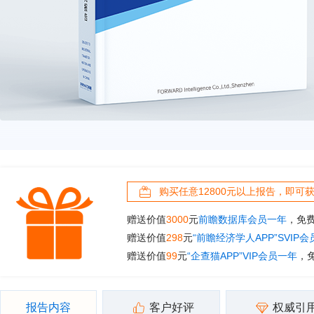
购买任意12800元以上报告，即可
赠送价值
3000
元
前瞻数据库会员一年
，免
赠送价值
298
元
“前瞻经济学人APP”SVIP
赠送价值
99
元
“企查猫APP”VIP会员一年
，
报告内容
客户好评
权威引