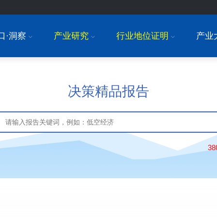
口·洞察
产业研究
行业地位证明
产业
I
I
I
决策精品报告
3