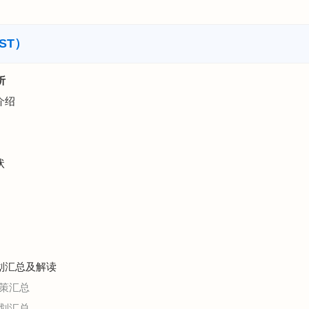
ST）
析
介绍
状
规划汇总及解读
策汇总
划汇总