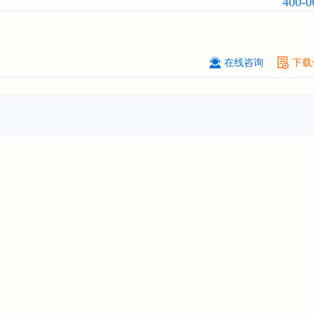
400-0
订购
"2026-2031年全球及中国
磷酸三
氯丙基）酯（TCPP）
行业发展前景
战略规划分析报告"
上海******能源有限公司
08-
在线咨询
下载
订购
"2026-2031年中国
钠离子电池
场前瞻与投资战略规划分析报告"
广州****代理有限公司
08-
订购
"2026-2031年中国
危险化学品
品）物流
行业市场前瞻与投资战略规
析报告"
****个人购买
08-
订购
"2026-2031年中国
机场建设
行
前瞻与投资可行性分析报告"
苏州****（集团）有限公司
08-
订购
"2026-2031年中国
环保
行业发
与投资预测分析报告"
深圳****技术有限公司
08-
订购
"2026-2031年中国
合同物流
行
前瞻与投资战略规划分析报告"
深圳****科技有限公司
08-