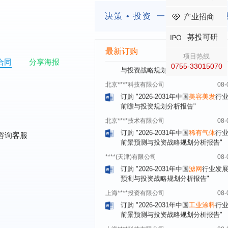
订购
"2026-2031年中国
固态电池
行
前瞻与投资战略规划分析报告"
决策 • 投资
一定要有前瞻的
产业招商
****（北京）有限公司
08-
募投可研
订购
"2026-2031年中国
广告
行业市
与投资战略规划分析报告"
最新订购
项目热线
合同
分享海报
北京****科技有限公司
08-
0755-33015070
订购
"2026-2031年中国
美容美发
行
前瞻与投资规划分析报告"
北京****技术有限公司
08-
订购
"2026-2031年中国
稀有气体
行
前景预测与投资战略规划分析报告"
咨询客服
****(天津)有限公司
08-
订购
"2026-2031年中国
滤网
行业发
预测与投资战略规划分析报告"
上海****投资有限公司
08-
订购
"2026-2031年中国
工业涂料
行
前景预测与投资战略规划分析报告"
上海****科技有限公司
08-
订购
"2026-2031年中国
锂电池
行业