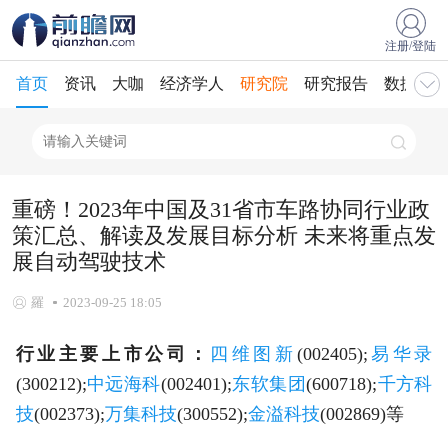
注册/登陆
首页
资讯
大咖
经济学人
研究院
研究报告
数据库
重磅！2023年中国及31省市车路协同行业政
策汇总、解读及发展目标分析 未来将重点发
展自动驾驶技术
羅
2023-09-25 18:05
行业主要上市公司：
四维图新
(002405);
易华录
(300212);
中远海科
(002401);
东软集团
(600718);
千方科
技
(002373);
万集科技
(300552);
金溢科技
(002869)等