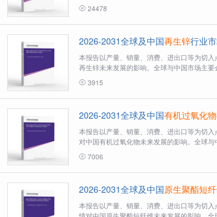
24478
2026-2031全球及中国
再生锌
行业市
本报告以产量、销量、消费、进出口等为切入
再生锌未来发展的影响。全球与中国市场主要企
3915
2026-2031全球及中国
有机过氧化物
本报告以产量、销量、消费、进出口等为切入
对中国有机过氧化物未来发展的影响。全球与中
7006
2026-2031全球及中国
原生聚酯短纤
本报告以产量、销量、消费、进出口等为切入
情对中国原生聚酯短纤维未来发展的影响。全球