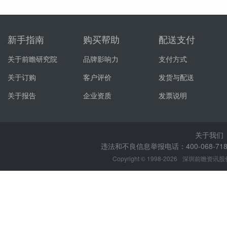
新手指南
购买帮助
配送支付
关于前瞻研究院
品牌影响力
支付方式
关于订购
客户评价
发货与配送
关于报告
企业资质
发票说明
关于我们
违法和不良信息举报电话：400-068-7188
Copyright © 1998-2026
深圳前瞻资讯股