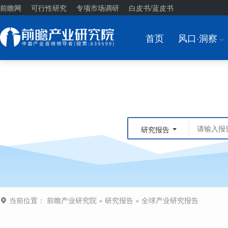
前瞻网
可行性研究
专项市场调研
白皮书/蓝皮书
首页
风口·洞察
I
研究报告
当前位置：
前瞻产业研究院
»
研究报告
»
全球产业研究报告