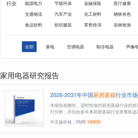
行业
能源电力
节能环保
金融保险
医疗健康
交通物流
汽车产业
化工材料
钢铁有色
食品饮料
纺织服装
零售快消
农林牧渔
全部
家电
空调电器
制冷电器
声像
家用电器研究报告
2026-2031年中国
厨房蒸箱
行业市场
本报告前瞻性、适时性地对厨房蒸箱行业的发
行分析，并结合多年来厨房蒸箱行业发展轨迹及
16800
中文版价格：RMB