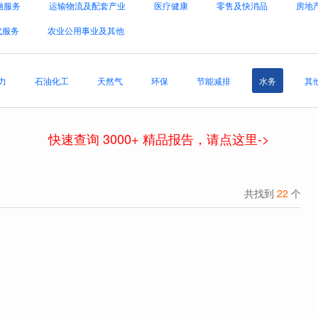
融服务
运输物流及配套产业
医疗健康
零售及快消品
房地
代服务
农业公用事业及其他
力
石油化工
天然气
环保
节能减排
水务
其
快速查询 3000+ 精品报告，请点这里->
共找到
22
个