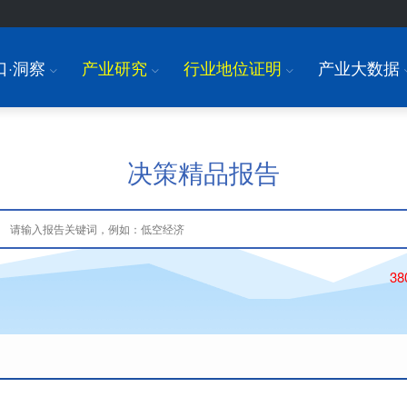
口·洞察
产业研究
行业地位证明
产业大数据
I
I
I
决策精品报告
3