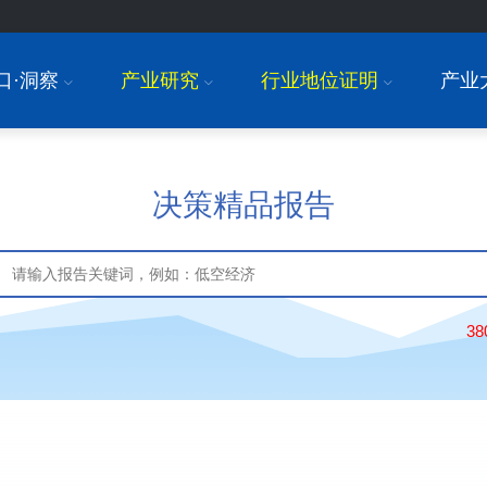
口·洞察
产业研究
行业地位证明
产业
I
I
I
决策精品报告
3