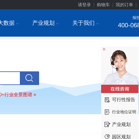
请登录
购物车
我的订单
|
|
|
报
大数据
产业规划
关于我们
I
I
I
400-06
安徽******大学
08-
×
订购
"2026-2031年中国
生物育种
行
前瞻与投资战略规划分析报告"
中国******公司研究院
08-
订购
"2026-2031年中国
超高频RFID
场前瞻与投资战略规划分析报告"
北京市******集团有限公司
08-
80+行业全景图谱 »
订购
"2026-2031年中国
应急通信
行
可行性报告
前景预测与投资战略规划分析报告"
行业地位证明
武汉市******中心
08-
订购
"2026-2031年中国
固态电池
行
产业规划
前瞻与投资战略规划分析报告"
****（北京）有限公司
08-
园区规划