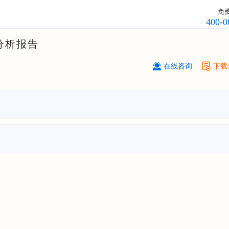
订购
"2026-2031年中国
钠离子电池
免
场前瞻与投资战略规划分析报告"
400-0
广州****代理有限公司
08-
分析报告
订购
"2026-2031年中国
危险化学品
品）物流
行业市场前瞻与投资战略规
在线咨询
下载
析报告"
****个人购买
08-
订购
"2026-2031年中国
机场建设
行
前瞻与投资可行性分析报告"
苏州****（集团）有限公司
08-
订购
"2026-2031年中国
环保
行业发
与投资预测分析报告"
深圳****技术有限公司
08-
订购
"2026-2031年中国
合同物流
行
前瞻与投资战略规划分析报告"
深圳****科技有限公司
08-
订购
"2026-2031年全球及中国
数字
行业发展前景与投资战略规划分析报
****个人购买
08-