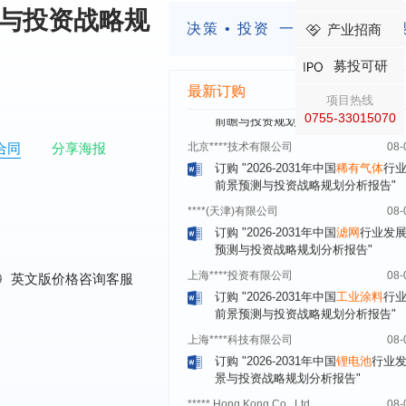
订购
"2026-2031年中国
广告
行业市
望与投资战略规
与投资战略规划分析报告"
决策 • 投资
一定要有前瞻的
产业招商
北京****科技有限公司
08-
募投可研
订购
"2026-2031年中国
美容美发
行
前瞻与投资规划分析报告"
最新订购
项目热线
北京****技术有限公司
08-
0755-33015070
订购
"2026-2031年中国
稀有气体
行
合同
分享海报
前景预测与投资战略规划分析报告"
****(天津)有限公司
08-
订购
"2026-2031年中国
滤网
行业发
预测与投资战略规划分析报告"
上海****投资有限公司
08-
订购
"2026-2031年中国
工业涂料
行
0
英文版价格咨询客服
前景预测与投资战略规划分析报告"
上海****科技有限公司
08-
订购
"2026-2031年中国
锂电池
行业
景与投资战略规划分析报告"
***** Hong Kong Co., Ltd.
08-
订购
"2026-2031年中国
汽车后市场