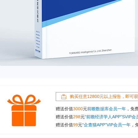
购买任意12800元以上报告，即可
赠送价值
3000
元
前瞻数据库会员一年
，免
赠送价值
298
元
“前瞻经济学人APP”SVIP
赠送价值
99
元
“企查猫APP”VIP会员一年
，