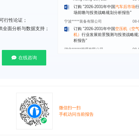
场前瞻与投资战略规划分析报告"
宁波*****装备有限公司
08-
订购
"2026-2031年中国
空压机（空
可行性论证；
机）
行业发展前景预测与投资战略规
提供全面分析与数据支持；
析报告"
湖北******管理有限公司
08-
订购
"2026-2031年中国
口腔医疗
行
前瞻与投资战略规划分析报告"
在线咨询
宁波******股份有限公司
08-
订购
"2026-2031年中国
新能源汽车
控制器
行业市场前瞻与投资战略规划
报告"
广州******集团有限公司
08-
订购
"2026-2031年
广告
行业市场前
资战略规划分析报告"
微信扫一扫
贵州******化工有限公司
08-
手机访问当前报告
订购
"2026-2031年全球及中国
磷酸三
氯丙基）酯（TCPP）
行业发展前景
战略规划分析报告"
上海******能源有限公司
08-