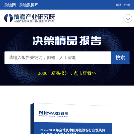
|
前瞻网
前瞻数据库
登陆
注册
搜索
3000+ 精品报告，点击查看>>
2026-2031年全球及中国焊割设备行业发展前