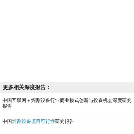
更多相关深度报告：
中国互联网＋焊割设备行业商业模式创新与投资机会深度研究
报告
中国
焊割设备项目可行性
研究报告