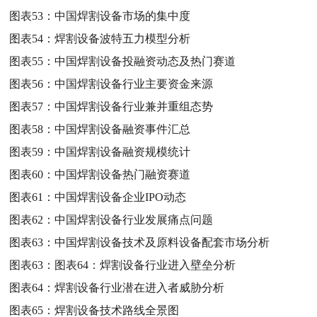
图表53：
中国焊割设备市场的集中度
图表54：
焊割设备波特五力模型分析
图表55：
中国焊割设备投融资动态及热门赛道
图表56：
中国焊割设备行业主要资金来源
图表57：
中国焊割设备行业兼并重组态势
图表58：
中国焊割设备融资事件汇总
图表59：
中国焊割设备融资规模统计
图表60：
中国焊割设备热门融资赛道
图表61：
中国焊割设备企业IPO动态
图表62：
中国焊割设备行业发展痛点问题
图表63：
中国焊割设备技术及原料设备配套市场分析
图表63：
图表64：焊割设备行业进入壁垒分析
图表64：
焊割设备行业潜在进入者威胁分析
图表65：
焊割设备技术路线全景图