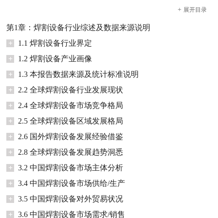
+
展开
目录
第1章：焊割设备行业综述及数据来源说明
+
1.1 焊割设备行业界定
+
1.2 焊割设备产业画像
+
1.3 本报告数据来源及统计标准说明
+
2.2 全球焊割设备行业发展现状
+
2.4 全球焊割设备市场竞争格局
+
2.5 全球焊割设备区域发展格局
+
2.6 国外焊割设备发展经验借鉴
+
2.8 全球焊割设备发展趋势洞悉
+
3.2 中国焊割设备市场主体分析
+
3.4 中国焊割设备市场供给/生产
+
3.5 中国焊割设备对外贸易状况
+
3.6 中国焊割设备市场需求/销售