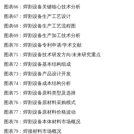
图表66：
焊割设备关键核心技术分析
图表67：
焊割设备生产工艺设计
图表68：
焊割设备生产工艺流程图
图表69：
焊割设备生产加工技术分析
图表70：
焊割设备专利申请/学术文献
图表71：
焊割设备技术研发方向/未来研究重点
图表72：
焊割设备基本结构组成
图表73：
焊割设备产品设计开发
图表74：
焊割设备成本结构分析
图表75：
焊割设备原料类型及选择
图表76：
焊割设备原材料采购模式
图表77：
焊割设备原材料价格波动
图表78：
焊割设备本体材料市场概况
图表79：
焊接材料市场概况