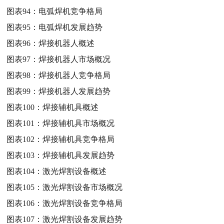
图表94：
电弧焊机竞争格局
图表95：
电弧焊机发展趋势
图表96：
焊接机器人概述
图表97：
焊接机器人市场概况
图表98：
焊接机器人竞争格局
图表99：
焊接机器人发展趋势
图表100：
焊接辅机具概述
图表101：
焊接辅机具市场概况
图表102：
焊接辅机具竞争格局
图表103：
焊接辅机具发展趋势
图表104：
激光焊割设备概述
图表105：
激光焊割设备市场概况
图表106：
激光焊割设备竞争格局
图表107：
激光焊割设备发展趋势