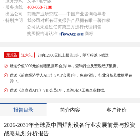
· 服务形式：文本+电子版
· 服务热线：
400-068-7188
· 出品公司：前瞻产业研究院——中国产业咨询领导者
· 特别声明：我公司对所有研究报告产品拥有唯一著作权
公司从未通过任何第三方进行代理销售
购买报告请认准
商标
定报告
送大礼
订购12800元以上报告1份，即可得以下赠送
赠送价值3000元的前瞻数据库会员1年，查询行业及宏观经济数据。
赠送《前瞻经济学人APP》SVIP会员1年，免费报告、行业分析及数据尽在
其中。
赠送《企查猫APP》VIP会员1年，查询3亿+工商企业数据。
报告目录
简介内容
客户评价
2026-2031年全球及中国焊割设备行业发展前景与投资
战略规划分析报告