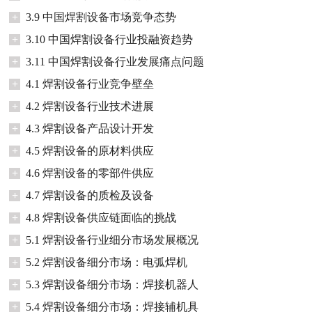
+
3.9 中国焊割设备市场竞争态势
+
3.10 中国焊割设备行业投融资趋势
+
3.11 中国焊割设备行业发展痛点问题
+
4.1 焊割设备行业竞争壁垒
+
4.2 焊割设备行业技术进展
+
4.3 焊割设备产品设计开发
+
4.5 焊割设备的原材料供应
+
4.6 焊割设备的零部件供应
+
4.7 焊割设备的质检及设备
+
4.8 焊割设备供应链面临的挑战
+
5.1 焊割设备行业细分市场发展概况
+
5.2 焊割设备细分市场：电弧焊机
+
5.3 焊割设备细分市场：焊接机器人
+
5.4 焊割设备细分市场：焊接辅机具