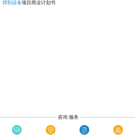
焊割设备
项目商业计划书
咨询·服务