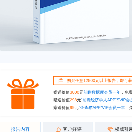
购买任意12800元以上报告，即可
赠送价值
3000
元
前瞻数据库会员一年
，免
赠送价值
298
元
“前瞻经济学人APP”SVIP
赠送价值
99
元
“企查猫APP”VIP会员一年
，
报告内容
客户好评
权威引