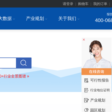
请登录
购物车
我的订单
|
|
|
报
大数据
产业规划
关于我们
I
I
I
400-06
×
北京******家具股份有限公司
08-
订购
"2026-2031年中国
教育家具
行
调研与投资战略规划分析报告"
东莞市******研究院
08-
80+行业全景图谱 »
订购
"2026-2031年中国
干细胞医疗
可行性报告
展前景预测与投资战略规划分析报告
绍兴****科技有限公司
08-
行业地位证明
订购
"2026-2031年中国
锂电池正极
业深度调研与投资战略规划分析报告
产业规划
北京****科技有限公司
08-
园区规划
订购
"2026-2031年中国
餐饮连锁
行