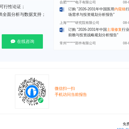
场需求与投资规划分析报告"
可行性论证；
上海******研究院有限公司
08-
提供全面分析与数据支持；
订购
"2026-2031年中国
土壤修复
行
前瞻与投资战略规划分析报告"
常州******部件有限公司
08-
订购
"2026-2031年中国
新能源汽车
在线咨询
场前瞻与投资战略规划分析报告"
北京******股份有限公司
08-
订购
"2023-2028年中国
女士内衣
行
前瞻与投资战略规划分析报告"
湖北******饮品股份有限公司
08-
订购
"2026-2031年中国
益生菌产品
展前景预测与投资战略规划分析报告
微信扫一扫
深圳******技术有限公司
08-
手机访问当前报告
订购
"2026-2031年中国
快递企业
市
分析及企业竞争策略研究报告"
浙江****有限公司
08-
订购
"2026-2031年全球及中国
隐形
免
业发展前景与投资战略规划分析报告