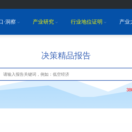
口·洞察
产业研究
行业地位证明
产业
I
I
I
决策精品报告
3