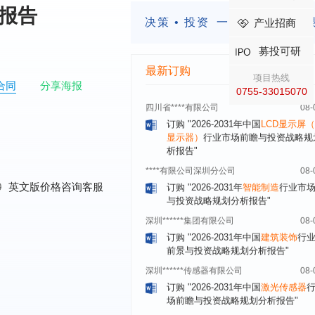
析报告
模式与发展趋势分析报告"
决策 • 投资
一定要有前瞻的
产业招商
内蒙古****股份有限公司
08-
订购
"2026-2031年中国
蒸发器
行业
募投可研
瞻与投资战略规划分析报告"
最新订购
项目热线
四川省****有限公司
08-
合同
分享海报
0755-33015070
订购
"2026-2031年中国
LCD显示屏
显示器）
行业市场前瞻与投资战略规
析报告"
****有限公司深圳分公司
08-
订购
"2026-2031年
智能制造
行业市
与投资战略规划分析报告"
0
英文版价格咨询客服
深圳******集团有限公司
08-
订购
"2026-2031年中国
建筑装饰
行
前景与投资战略规划分析报告"
深圳******传感器有限公司
08-
订购
"2026-2031年中国
激光传感器
场前瞻与投资战略规划分析报告"
合肥******电子有限公司
08-
订购
"2026-2031年中国医用
内窥镜