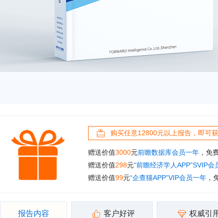
购买任意12800元以上报告，即可
赠送价值
3000
元
前瞻数据库会员一年
，免
赠送价值
298
元
“前瞻经济学人APP”SVIP
赠送价值
99
元
“企查猫APP”VIP会员一年
，
报告内容
客户好评
权威引