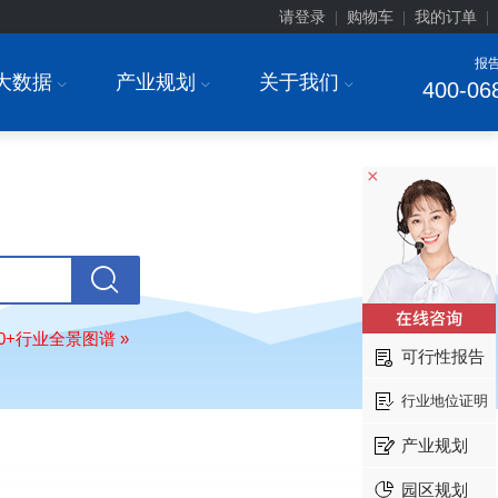
请登录
购物车
我的订单
|
|
|
报
大数据
产业规划
关于我们
I
I
I
400-06
×
上海******研究院有限公司
08-
订购
"2026-2031年中国
土壤修复
行
前瞻与投资战略规划分析报告"
80+行业全景图谱 »
可行性报告
常州******部件有限公司
08-
订购
"2026-2031年中国
新能源汽车
行业地位证明
场前瞻与投资战略规划分析报告"
产业规划
北京******股份有限公司
08-
订购
"2023-2028年中国
女士内衣
行
园区规划
前瞻与投资战略规划分析报告"