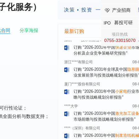
子化服务）
湖北******饮品股份有限公司
08-
决策 • 投资
一定要有前瞻的
产业招商
订购
"2026-2031年中国
益生菌产品
展前景预测与投资战略规划分析报告
募投可研
深圳******技术有限公司
08-
载合同
分享海报
最新订购
项目热线
订购
"2026-2031年中国
快递企业
市
0755-33015070
分析及企业竞争策略研究报告"
浙江****有限公司
08-
订购
"2026-2031年全球及中国
隐形
业发展前景与投资战略规划分析报告
厦门****股份有限公司
08-
订购
"2026-2031年中国
小家电
行业
瞻与投资战略规划分析报告"
****大学
08-
订购
"2026-2031年中国
激光加工设
可行性论证；
市场前瞻与投资战略规划分析报告"
提供全面分析与数据支持；
****（深圳）有限公司
08-
订购
"2026-2031年中国
制浆造纸机
行业发展前景与投资战略规划分析报