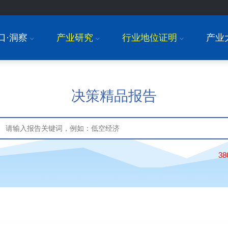
口·洞察
产业研究
行业地位证明
产业
I
I
I
决策精品报告
3