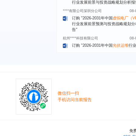
****有限公司深圳分公司
08-
订购
"2026-2031年中国
虚拟电厂（V
行业发展前景预测与投资战略规划分
告"
杭州****科技有限公司
08-
订购
"2026-2031年中国
光伏运维
行
前瞻与投资战略规划分析报告"
克拉玛依******有限公司
08-
订购
"2026-2031年中国
钠离子电池
场前瞻与投资战略规划分析报告"
安徽******大学
08-
订购
"2026-2031年中国
生物育种
行
前瞻与投资战略规划分析报告"
中国******公司研究院
08-
微信扫一扫
手机访问当前报告
订购
"2026-2031年中国
超高频RFID
场前瞻与投资战略规划分析报告"
北京市******集团有限公司
08-
订购
"2026-2031年中国
应急通信
行
前景预测与投资战略规划分析报告"
免
武汉市******中心
08-