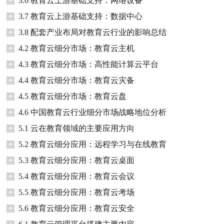
+
3.6 教育云上游基础支持：网络设备
+
3.7 教育云上游基础支持：数据中心
+
3.8 配套产业布局对教育云行业的影响总结
+
4.2 教育云细分市场：教育云主机
+
4.3 教育云细分市场：高性能计算云平台
+
4.4 教育云细分市场：教育云灾备
+
4.5 教育云细分市场：教育云盘
+
4.6 中国教育云行业细分市场战略地位分析
+
5.1 云在教育领域的主要应用方向
+
5.2 教育云细分应用：远程学习与在线教育
+
5.3 教育云细分应用：教育云桌面
+
5.4 教育云细分应用：教育云会议
+
5.5 教育云细分应用：教育云考场
+
5.6 教育云细分应用：教育云安全