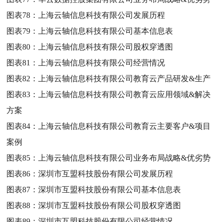
图表78：
上海云轴信息科技有限公司发展历程
图表79：
上海云轴信息科技有限公司基本信息表
图表80：
上海云轴信息科技有限公司股权穿透图
图表81：
上海云轴信息科技有限公司经营情况
图表82：
上海云轴信息科技有限公司教育云产品研发&生产
图表83：
上海云轴信息科技有限公司教育云应用领域&解决
方案
图表84：
上海云轴信息科技有限公司教育云主要客户&项目
案例
图表85：
上海云轴信息科技有限公司业务布局战略&优劣势
图表86：
深圳市互盟科技股份有限公司发展历程
图表87：
深圳市互盟科技股份有限公司基本信息表
图表88：
深圳市互盟科技股份有限公司股权穿透图
图表89：
深圳市互盟科技股份有限公司经营情况