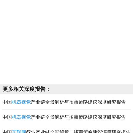
更多相关深度报告：
中国
机器视觉
产业链全景解析与招商策略建议深度研究报告
中国
机器视觉
产业链全景解析与招商策略建议深度研究报告
中国
车联网
行业产业链全景解析与招商策略建议深度研究报告