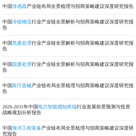
中国
传感器
产业链布局全景梳理与招商策略建议深度研究报告
中国
冷链物流
行业产业链全景解析与招商策略建议深度研究报
告
中国
危废处理
行业产业链全景解析与招商策略建议深度研究报
告
中国
固废处理
行业产业链全景解析与招商策略建议深度研究报
告
中国
医疗器械
产业链布局全景梳理与招商策略建议深度研究报
告
2026-2031年中国
电力智能感知终端
行业发展前景预测与投资
战略规划分析报告
中国
海洋工程装备
产业链布局全景梳理与招商策略建议深度研
究报告