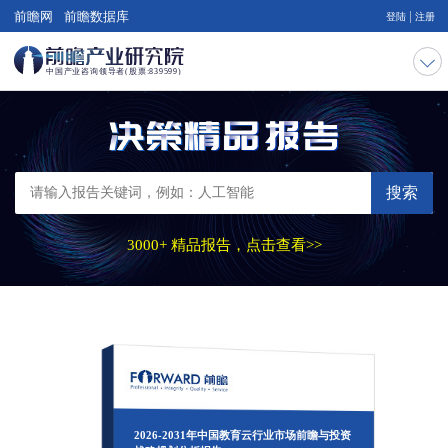
|
前瞻网
前瞻数据库
登陆
注册
搜索
3000+ 精品报告，点击查看>>
2026-2031年中国教育云行业市场前瞻与投资