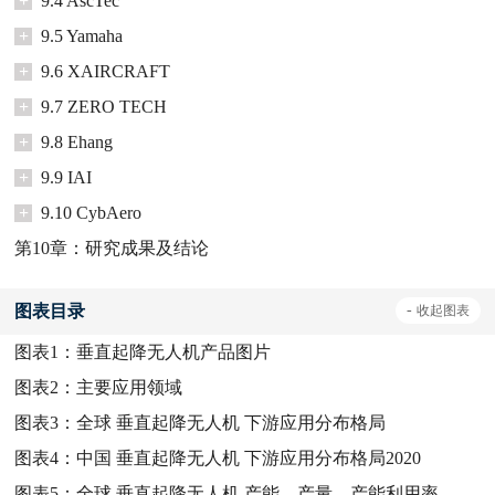
+
9.4 AscTec
+
9.5 Yamaha
+
9.6 XAIRCRAFT
+
9.7 ZERO TECH
+
9.8 Ehang
+
9.9 IAI
+
9.10 CybAero
第10章：研究成果及结论
图表目录
-
收起
图表
图表1：
垂直起降无人机产品图片
图表2：
主要应用领域
图表3：
全球 垂直起降无人机 下游应用分布格局
图表4：
中国 垂直起降无人机 下游应用分布格局2020
图表5：
全球 垂直起降无人机 产能、产量、产能利用率