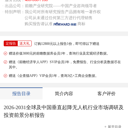
· 出品公司：前瞻产业研究院——中国产业咨询领导者
· 特别声明：我公司对所有研究报告产品拥有唯一著作权
公司从未通过任何第三方进行代理销售
购买报告请认准
商标
定报告
送大礼
订购12800元以上报告1份，即可得以下赠送
赠送价值3000元的前瞻数据库会员1年，查询行业及宏观经济数据。
赠送《前瞻经济学人APP》SVIP会员1年，免费报告、行业分析及数据尽在
其中。
赠送《企查猫APP》VIP会员1年，查询3亿+工商企业数据。
报告目录
简介内容
客户评价
2026-2031全球及中国垂直起降无人机行业市场调研及
投资前景分析报告
+
展开
目录