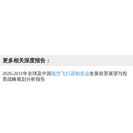
更多相关深度报告：
2026-2031年全球及中国
低空飞行器制造业
发展前景展望与投
资战略规划分析报告