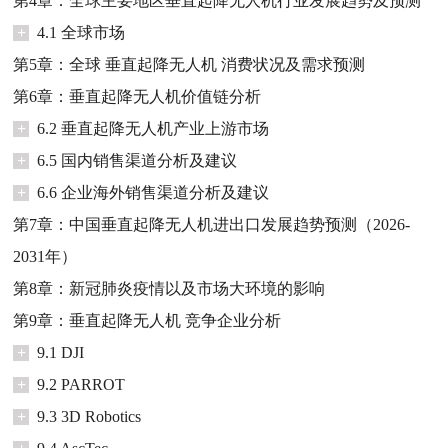
第4章：全球主要地区垂直起降无人机行业发展趋势及预测
+
4.1 全球市场
第5章：全球 垂直起降无人机 消费状况及需求预测
第6章：垂直起降无人机价值链分析
+
6.2 垂直起降无人机产业上游市场
+
6.5 国内销售渠道分析及建议
+
6.6 企业海外销售渠道分析及建议
第7章：中国垂直起降无人机进出口发展趋势预测（2026-
2031年）
第8章：新冠肺炎疫情以及市场大环境的影响
第9章：垂直起降无人机 竞争企业分析
+
9.1 DJI
+
9.2 PARROT
+
9.3 3D Robotics