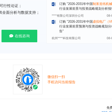
可行性论证；
****有限公司深圳分公司
08-
提供全面分析与数据支持；
订购
"2026-2031年中国
虚拟电厂（V
行业发展前景预测与投资战略规划分
告"
杭州****科技有限公司
08-
订购
"2026-2031年中国
光伏运维
行
在线咨询
前瞻与投资战略规划分析报告"
克拉玛依******有限公司
08-
订购
"2026-2031年中国
钠离子电池
场前瞻与投资战略规划分析报告"
安徽******大学
08-
订购
"2026-2031年中国
生物育种
行
前瞻与投资战略规划分析报告"
微信扫一扫
手机访问当前报告
中国******公司研究院
08-
订购
"2026-2031年中国
超高频RFID
场前瞻与投资战略规划分析报告"
北京市******集团有限公司
08-
订购
"2026-2031年中国
应急通信
行
免
前景预测与投资战略规划分析报告"