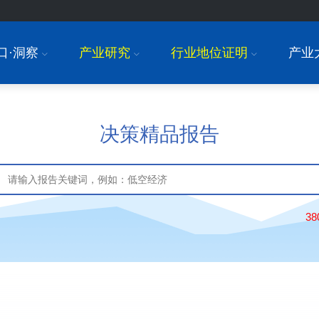
口·洞察
产业研究
行业地位证明
产业
I
I
I
决策精品报告
3