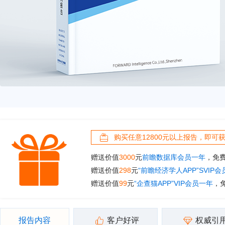
购买任意12800元以上报告，即可
赠送价值
3000
元
前瞻数据库会员一年
，免
赠送价值
298
元
“前瞻经济学人APP”SVIP
赠送价值
99
元
“企查猫APP”VIP会员一年
，
报告内容
客户好评
权威引