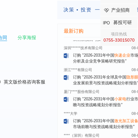
订购
"2023-2028年中国
女士内衣
行
前瞻与投资战略规划分析报告"
决策 • 投资
一定要有前瞻的
产业招商
湖北******饮品股份有限公司
08-
订购
"2026-2031年中国
益生菌产品
募投可研
展前景预测与投资战略规划分析报告
最新订购
项目热线
深圳******技术有限公司
08-
合同
分享海报
0755-33015070
订购
"2026-2031年中国
快递企业
市
分析及企业竞争策略研究报告"
浙江****有限公司
08-
订购
"2026-2031年全球及中国
隐形
业发展前景与投资战略规划分析报告
厦门****股份有限公司
08-
0
英文版价格咨询客服
订购
"2026-2031年中国
小家电
行业
瞻与投资战略规划分析报告"
****大学
08-
订购
"2026-2031年中国
激光加工设
市场前瞻与投资战略规划分析报告"
****（深圳）有限公司
08-
订购
"2026-2031年中国
制浆造纸机
行业发展前景与投资战略规划分析报