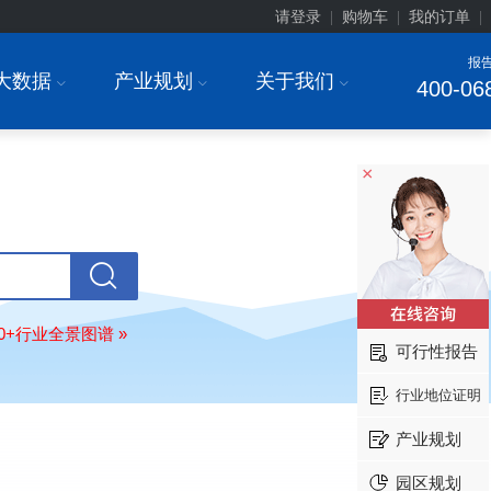
请登录
购物车
我的订单
|
|
|
报
大数据
产业规划
关于我们
I
I
I
400-06
×
上海******研究院有限公司
08-
80+行业全景图谱 »
订购
"2026-2031年中国
土壤修复
行
可行性报告
前瞻与投资战略规划分析报告"
常州******部件有限公司
08-
行业地位证明
订购
"2026-2031年中国
新能源汽车
场前瞻与投资战略规划分析报告"
产业规划
北京******股份有限公司
08-
园区规划