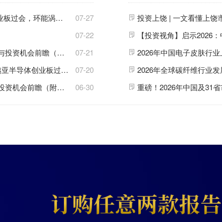
【审4过4】上周4家企业上会全部通过！越疆科技创业板过会，环能涡轮、旭阳新材、方意股份分获通过
07-27
投资上饶 | 一文看懂上
07-22
投资机会前瞻（附铜基
07-21
新材料
产业
现状、空间布局、投资机会分析
2026年中国电子皮肤行
会，莫森泰克、皇冠新材分获通过
07-20
2026年全球
碳纤维
行业发
资机会前瞻（附装备制造
06-30
产业
现状、空间布局、投资机会分析等）
重磅！2026年中国及3