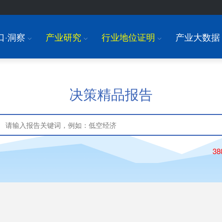
口·洞察
产业研究
行业地位证明
产业大数据
I
I
I
决策精品报告
3