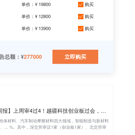
单价：¥ 19800
购买
单价：¥ 12800
购买
单价：¥ 13900
购买
告总额：¥
277000
立即购买
【IPO周报】上周审4过4！越疆科技创业板过会，环能涡轮、旭阳新材、方意股份分获通过
粉体
材料
、汽车制动摩擦
材料
四大领域，智能制造与
新材料
。 ... %。其中，深交所审议1家（创业板1家）、北交所审
从行业分布