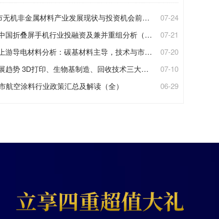
饶市无机非金属
材料
产业
发展现状与投资机会前瞻（附无机非金属
07-24
材料
【投资视角】启示2026：中国折叠屏手机行业投融资及兼并重组分析（附投融资汇总、
07-21
产业
基
等）
业上游导电
材料
分析：碳基材料主导，技术与市场双轮驱动
07-20
展趋势
3
D
打印
、生物基制造、回收技术三大新兴方向协同发力【组图】
07-10
1省市航空涂料行业政策汇总及解读（全）
06-29