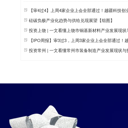
为核心
产业
集群
硅碳负极
产业
化趋势与供给兑现展望【组图】
投资上饶 | 一文看懂上饶市铜基
新材料
产业
发展现状与
【IPO周报】审
3
过
3
，上周
3
家企业上会全部通过！越亚半导体创业板过
投资常州 | 一文看懂常州市装备制造
产业
发展现状与投