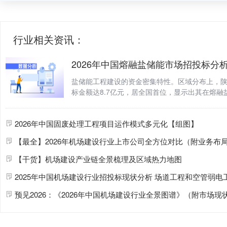
行业相关资讯：
盐储能
工程
建设
的资金密集特性。区域分布上，
标金额达8.7亿元，居全国首位，显示出其在熔融
及设备采购 ... 。从项目类型分布来看，中标项
类，
工程
类项目的平均单
2026年中国固废处理
工程项目
运作模式多元化【组图】
【最全】2026年机场
建设
行业上市公司全方位对比（附业务布局汇总、业绩对比、业
【干货】机场
建设
产业链全景梳理及区域热力地图
2025年中国机场
建设
行业招投标现状分析 场道
工程
和空管弱电
预见2026：《2026年中国机场
建设
行业全景图谱》（附市场现状、竞争格局和