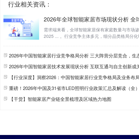
行业相关资讯：
2026年全球
智能家居
市场现状分析 全
需求端来看，全球
智能家居
保有
家庭
数量与市场
2025 ... 。行业竞争主体多元，细分品类格局
乐与
家庭
监控
安
防
... 全球
智能家居
行业历经长期
概念探索逐步迈向AI深度
2026年中国
智能家居
行业竞争格局分析 三大阵营分层竞合，生态构建与场景深耕成制胜
2026年中国
智能家居
技术发展现状分析 互联互通与自主创新成关键突破方
【行业深度】洞察2026：中国
智能家居
行业竞争格局及业务布局（附市场集中度、企
重磅！2026年中国及31省市LED
照明
行业政策汇总及解读（全） 推动行业从规模
【干货】
智能家居
产业链全景梳理及区域热力地图