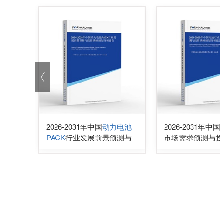
2026-2031年中国
动力电池
2026-2031年中国
PACK
行业发展前景预测与
市场需求预测与
投资战略规划分析报告
划分析报告