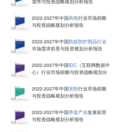
需求与投资战略规划分析报告
2022-2027年中国
风电
行业市场前瞻
与投资战略规划分析报告
2022-2027年中国
防疫防护用品行业
市场需求前景与投资规划分析报告
2022-2027年中国
IDC
（互联网数据中
心）行业市场前瞻与投资战略规划分
析报告
2022-2027年中国
安防
行业市场前瞻
与投资战略规划分析报告
2022-2027年中国
养老产业
发展前景
与投资战略规划分析报告