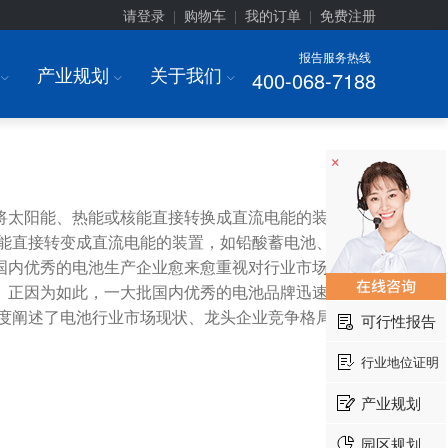
请登录
购物车
我的订单
免费注册
|
|
|
报告服务热线
产业规划
关于我们
400-068-7188
I
I
I
×
将太阳能、热能或核能直接转换成直流电能的装置，如
学能直接转变成直流电能的装置，如铅酸蓄电池、锂离
国内优秀的电池生产企业愈来愈重视对行业市场的研
。正因为如此，一大批国内优秀的电池品牌迅速崛起，
深度阐述了电池行业市场现状、龙头企业竞争格局及电
可行性报告
行业地位证明
产业规划
更多
园区规划