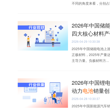
不同的角度来看，分别占比3
2026年中国储
四大核心材料产
2026-04-29 10:30:38
2025年中国储能电池
正极材料，2025年产量
主导力量。负极材料方...
2026年中国
动力
电池
销量创
2026-04-28 10:30:37
2025年中国新能源汽车