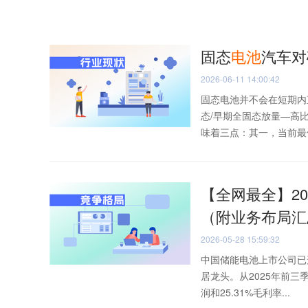
固态
电池
汽车对
2026-06-11 14:00:42
固态电池并不会在短期内
态/早期全固态放量—高
味着三点：其一，当前最值
【全网最全】20
（附业务布局汇
2026-05-28 15:59:32
中国储能电池上市公司已
居龙头。从2025年前三季
润和25.31%毛利率...