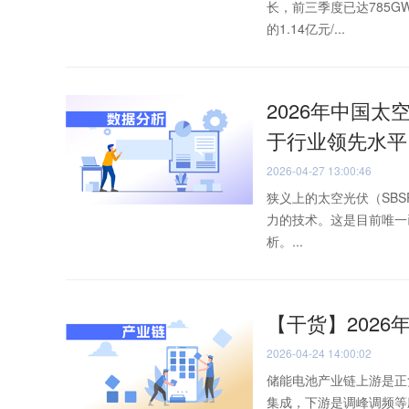
长，前三季度已达785GW
的1.14亿元/...
2026年中国太
于行业领先水平
2026-04-27 13:00:46
狭义上的太空光伏（SB
力的技术。这是目前唯一
析。...
【干货】2026
2026-04-24 14:00:02
储能电池产业链上游是正
集成，下游是调峰调频等