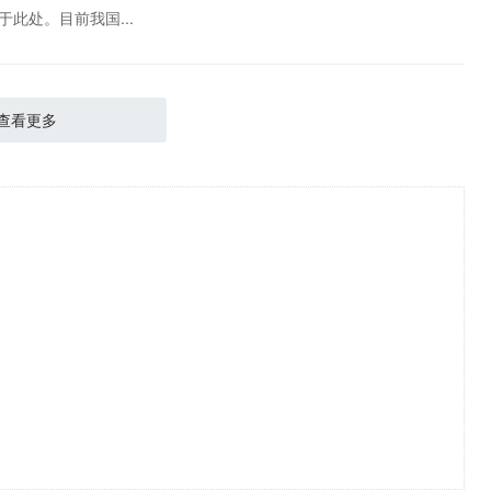
此处。目前我国...
查看更多