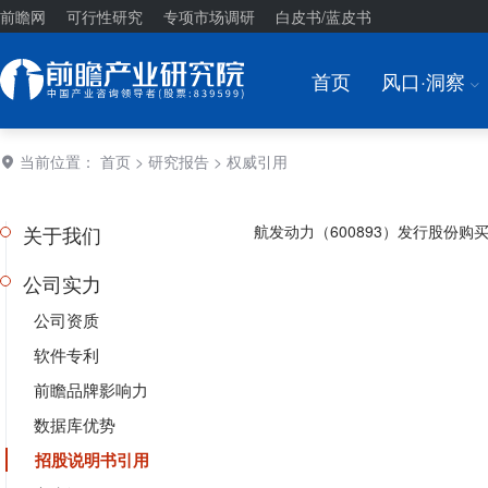
前瞻网
可行性研究
专项市场调研
白皮书/蓝皮书
首页
风口·洞察
I
当前位置：
首页
>
研究报告
> 权威引用
关于我们
航发动力（600893）发行股份购
公司实力
公司资质
软件专利
前瞻品牌影响力
数据库优势
招股说明书引用