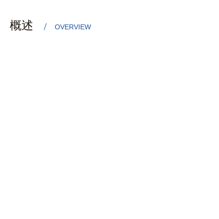
概述
OVERVIEW
农业是重要的碳排放来源，同时也是巨大的碳汇系统，
农业减排固碳是实现“双碳”目标的重要途径。尽管农业
部门的温室气体排放占比较小，但农业部门的减排增汇
路径尤其复杂，整体贯穿从种养业生产、到能源和投入
品使用、以及废弃物处理全过程，涉及技术覆盖种植、
养殖、设备节能、空间利用、信息化等诸多领域。
报告从减排、固碳、节能多方面、全方位地分析了种植
业、养殖业、渔业及现代农业各领域的技术路径及方
向，对各项技术的先进性、经济性、风险性、可行性等