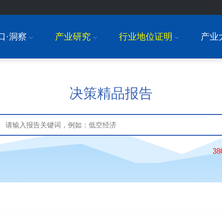
口·洞察
产业研究
行业地位证明
产业
I
I
I
决策精品报告
3