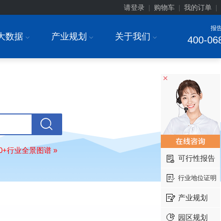
请登录
购物车
我的订单
|
|
|
报
大数据
产业规划
关于我们
I
I
I
400-06
×
安徽******大学
08-
订购
"2026-2031年中国
生物育种
行
前瞻与投资战略规划分析报告"
80+行业全景图谱 »
中国******公司研究院
08-
可行性报告
订购
"2026-2031年中国
超高频RFID
场前瞻与投资战略规划分析报告"
行业地位证明
北京市******集团有限公司
08-
产业规划
订购
"2026-2031年中国
应急通信
行
前景预测与投资战略规划分析报告"
园区规划