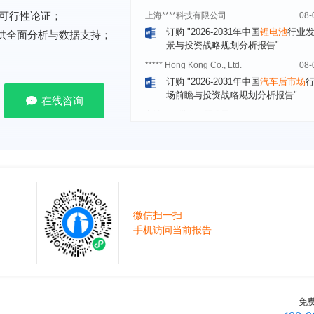
订购
"2026-2031年中国
锂电池
行业
可行性论证；
景与投资战略规划分析报告"
提供全面分析与数据支持；
***** Hong Kong Co., Ltd.
08-
订购
"2026-2031年中国
汽车后市场
场前瞻与投资战略规划分析报告"
宁波*****装备有限公司
08-
在线咨询
订购
"2026-2031年中国
空压机（空
机）
行业发展前景预测与投资战略规
析报告"
湖北******管理有限公司
08-
订购
"2026-2031年中国
口腔医疗
行
前瞻与投资战略规划分析报告"
宁波******股份有限公司
08-
微信扫一扫
订购
"2026-2031年中国
新能源汽车
手机访问当前报告
控制器
行业市场前瞻与投资战略规划
报告"
广州******集团有限公司
08-
订购
"2026-2031年
广告
行业市场前
资战略规划分析报告"
免