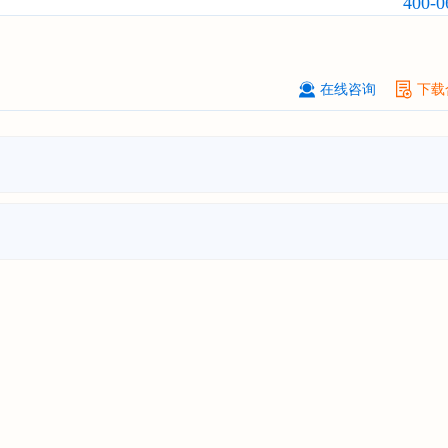
400-0
贵州******化工有限公司
08-
订购
"2026-2031年全球及中国
磷酸三
氯丙基）酯（TCPP）
行业发展前景
战略规划分析报告"
在线咨询
下载
上海******能源有限公司
08-
订购
"2026-2031年中国
钠离子电池
场前瞻与投资战略规划分析报告"
广州****代理有限公司
08-
订购
"2026-2031年中国
危险化学品
品）物流
行业市场前瞻与投资战略规
析报告"
****个人购买
08-
订购
"2026-2031年中国
机场建设
行
前瞻与投资可行性分析报告"
苏州****（集团）有限公司
08-
订购
"2026-2031年中国
环保
行业发
与投资预测分析报告"
深圳****技术有限公司
08-
订购
"2026-2031年中国
合同物流
行
前瞻与投资战略规划分析报告"