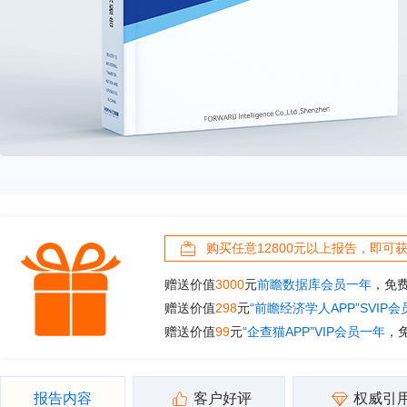
购买任意12800元以上报告，即可
赠送价值
3000
元
前瞻数据库会员一年
，免
赠送价值
298
元
“前瞻经济学人APP”SVIP
赠送价值
99
元
“企查猫APP”VIP会员一年
，
报告内容
客户好评
权威引