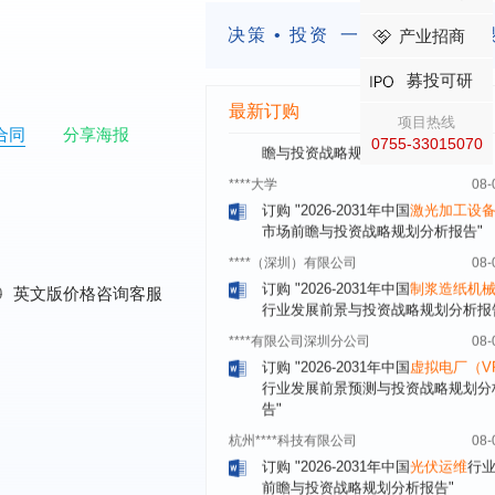
订购
"2026-2031年全球及中国
隐形
决策 • 投资
一定要有前瞻的
产业招商
业发展前景与投资战略规划分析报告
厦门****股份有限公司
08-
募投可研
订购
"2026-2031年中国
小家电
行业
最新订购
瞻与投资战略规划分析报告"
项目热线
合同
分享海报
0755-33015070
****大学
08-
订购
"2026-2031年中国
激光加工设
市场前瞻与投资战略规划分析报告"
****（深圳）有限公司
08-
订购
"2026-2031年中国
制浆造纸机
行业发展前景与投资战略规划分析报
0
英文版价格咨询客服
****有限公司深圳分公司
08-
订购
"2026-2031年中国
虚拟电厂（V
行业发展前景预测与投资战略规划分
告"
杭州****科技有限公司
08-
订购
"2026-2031年中国
光伏运维
行
前瞻与投资战略规划分析报告"
克拉玛依******有限公司
08-