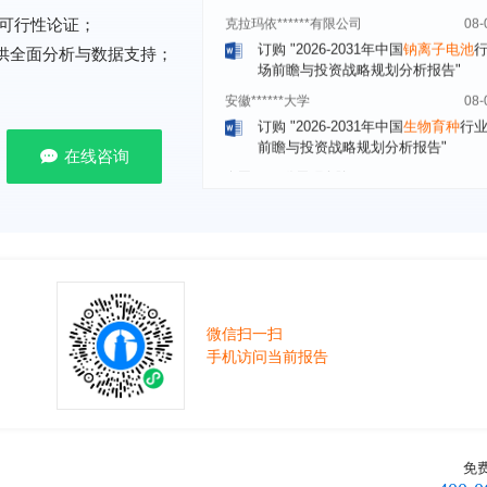
订购
"2026-2031年中国
钠离子电池
可行性论证；
场前瞻与投资战略规划分析报告"
提供全面分析与数据支持；
安徽******大学
08-
订购
"2026-2031年中国
生物育种
行
前瞻与投资战略规划分析报告"
中国******公司研究院
08-
在线咨询
订购
"2026-2031年中国
超高频RFID
场前瞻与投资战略规划分析报告"
北京市******集团有限公司
08-
订购
"2026-2031年中国
应急通信
行
前景预测与投资战略规划分析报告"
武汉市******中心
08-
订购
"2026-2031年中国
固态电池
行
微信扫一扫
前瞻与投资战略规划分析报告"
手机访问当前报告
****（北京）有限公司
08-
订购
"2026-2031年中国
广告
行业市
与投资战略规划分析报告"
北京****科技有限公司
08-
免
订购
"2026-2031年中国
美容美发
行