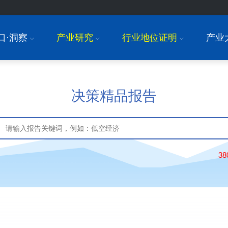
口·洞察
产业研究
行业地位证明
产业
I
I
I
决策精品报告
3