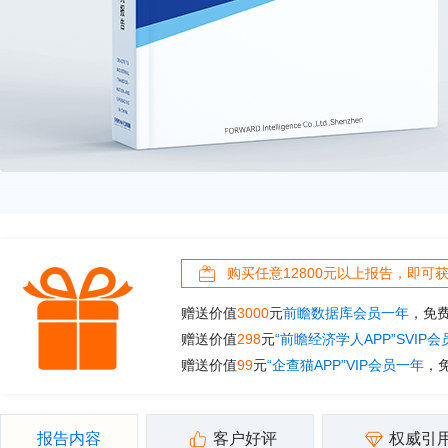
购买任意12800元以上报告，即可
赠送价值
3000
元
前瞻数据库会员一年
，免
赠送价值
298
元
“前瞻经济学人APP”SVIP
赠送价值
99
元
“企查猫APP”VIP会员一年
，
报告内容
客户好评
权威引