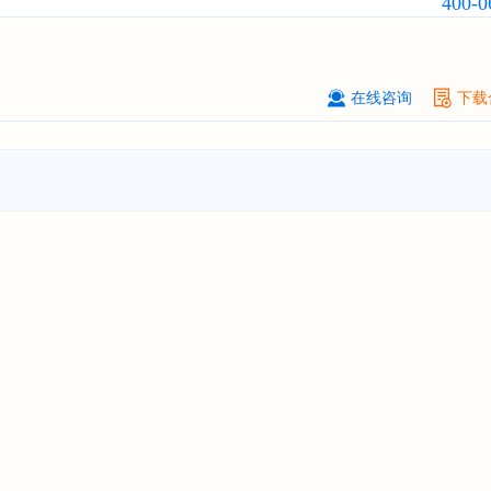
400-0
前瞻与投资规划分析报告"
北京****技术有限公司
08-
订购
"2026-2031年中国
稀有气体
行
前景预测与投资战略规划分析报告"
在线咨询
下载
****(天津)有限公司
08-
订购
"2026-2031年中国
滤网
行业发
预测与投资战略规划分析报告"
上海****投资有限公司
08-
订购
"2026-2031年中国
工业涂料
行
前景预测与投资战略规划分析报告"
上海****科技有限公司
08-
订购
"2026-2031年中国
锂电池
行业
景与投资战略规划分析报告"
***** Hong Kong Co., Ltd.
08-
订购
"2026-2031年中国
汽车后市场
场前瞻与投资战略规划分析报告"
宁波*****装备有限公司
08-
订购
"2026-2031年中国
空压机（空
机）
行业发展前景预测与投资战略规