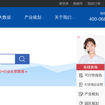
请登录
购物车
我的订单
|
|
|
报
大数据
产业规划
关于我们
I
I
I
400-06
上海******研究院有限公司
08-
订购
"2026-2031年中国
土壤修复
行
前瞻与投资战略规划分析报告"
常州******部件有限公司
08-
×
订购
"2026-2031年中国
新能源汽车
场前瞻与投资战略规划分析报告"
北京******股份有限公司
08-
订购
"2023-2028年中国
女士内衣
行
前瞻与投资战略规划分析报告"
湖北******饮品股份有限公司
08-
80+行业全景图谱 »
订购
"2026-2031年中国
益生菌产品
可行性报告
展前景预测与投资战略规划分析报告
行业地位证明
深圳******技术有限公司
08-
订购
"2026-2031年中国
快递企业
市
产业规划
分析及企业竞争策略研究报告"
浙江****有限公司
08-
园区规划