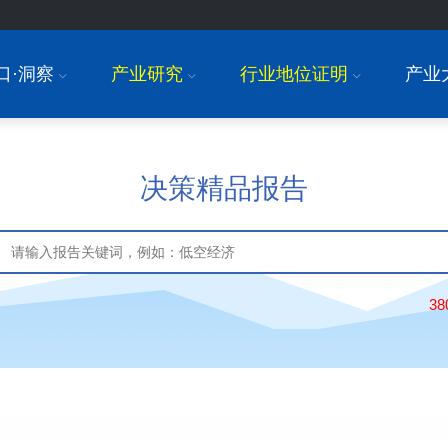
口·洞察
产业研究
行业地位证明
产业
I
I
I
决策精品报告
3