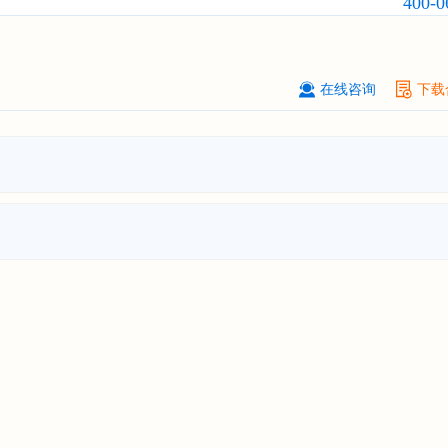
400-0
资战略规划分析报告"
贵州******化工有限公司
08-
订购
"2026-2031年全球及中国
磷酸三
氯丙基）酯（TCPP）
行业发展前景
在线咨询
下载
战略规划分析报告"
上海******能源有限公司
08-
订购
"2026-2031年中国
钠离子电池
场前瞻与投资战略规划分析报告"
广州****代理有限公司
08-
订购
"2026-2031年中国
危险化学品
品）物流
行业市场前瞻与投资战略规
析报告"
****个人购买
08-
订购
"2026-2031年中国
机场建设
行
前瞻与投资可行性分析报告"
苏州****（集团）有限公司
08-
订购
"2026-2031年中国
环保
行业发
与投资预测分析报告"
深圳****技术有限公司
08-