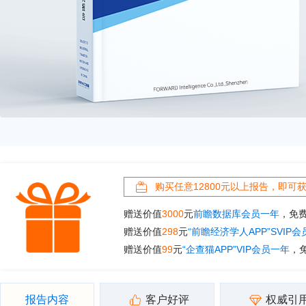
购买任意12800元以上报告，即可
赠送价值
3000
元
前瞻数据库会员一年
，免
赠送价值
298
元
“前瞻经济学人APP”SVIP
赠送价值
99
元
“企查猫APP”VIP会员一年
，
报告内容
客户好评
权威引