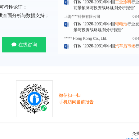
上海****科技有限公司
08-
可行性论证；
订购
"2026-2031年中国
锂电池
行业
提供全面分析与数据支持；
景与投资战略规划分析报告"
***** Hong Kong Co., Ltd.
08-
订购
"2026-2031年中国
汽车后市场
场前瞻与投资战略规划分析报告"
在线咨询
宁波*****装备有限公司
08-
订购
"2026-2031年中国
空压机（空
机）
行业发展前景预测与投资战略规
析报告"
湖北******管理有限公司
08-
订购
"2026-2031年中国
口腔医疗
行
前瞻与投资战略规划分析报告"
微信扫一扫
宁波******股份有限公司
08-
手机访问当前报告
订购
"2026-2031年中国
新能源汽车
控制器
行业市场前瞻与投资战略规划
报告"
广州******集团有限公司
08-
免
订购
"2026-2031年
广告
行业市场前