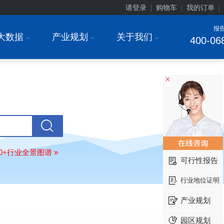
请登录
购物车
我的订单
|
|
|
报
大数据
产业规划
关于我们
I
I
I
400-06
×
安徽******大学
08-
订购
"2026-2031年中国
生物育种
行
80+行业全景图谱 »
前瞻与投资战略规划分析报告"
可行性报告
中国******公司研究院
08-
行业地位证明
订购
"2026-2031年中国
超高频RFID
场前瞻与投资战略规划分析报告"
产业规划
北京市******集团有限公司
08-
园区规划
订购
"2026-2031年中国
应急通信
行