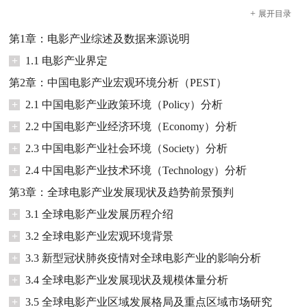
+
展开
目录
第1章：电影产业综述及数据来源说明
+
1.1 电影产业界定
第2章：中国电影产业宏观环境分析（PEST）
+
2.1 中国电影产业政策环境（Policy）分析
+
2.2 中国电影产业经济环境（Economy）分析
+
2.3 中国电影产业社会环境（Society）分析
+
2.4 中国电影产业技术环境（Technology）分析
第3章：全球电影产业发展现状及趋势前景预判
+
3.1 全球电影产业发展历程介绍
+
3.2 全球电影产业宏观环境背景
+
3.3 新型冠状肺炎疫情对全球电影产业的影响分析
+
3.4 全球电影产业发展现状及规模体量分析
+
3.5 全球电影产业区域发展格局及重点区域市场研究