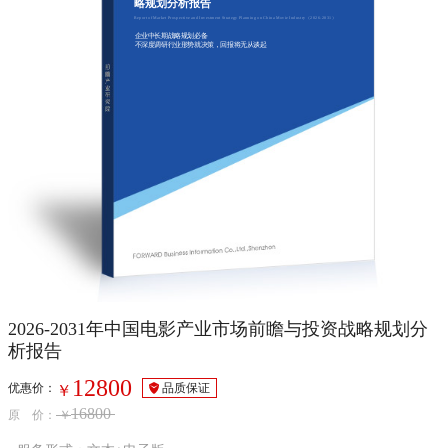
略规划分析报告
Report of Market Prospective and Investment Strategy Planning on China Movie Industry（2026-2031）
企业中长期战略规划必备
不深度调研行业形势就决策，回报将无从谈起
2026-2031年中国电影产业市场前瞻与投资战略规划分
析报告
12800
优惠价：
品质保证
￥
16800
原 价：
￥