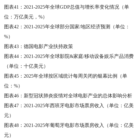
图表41：
2021-2025年全球GDP总值与增长率变化情况（单
位：万亿美元，%）
图表42：
2021-2025年全球部分国家/地区经济预测（单位：
%）
图表43：
德国电影产业扶持政策
图表44：
2021-2025年全球影院&家庭/移动设备娱乐产品消费
（单位：十亿美元）
图表45：
2025年全球按区域统计每周关闭的银幕比例（单
位：%）
图表46：
新型冠状肺炎疫情对全球电影产业的总体影响分析
图表47：
2021-2025年西班牙电影市场票房收入（单位：亿美
元）
图表48：
2021-2025年葡萄牙电影市场票房收入（单位：亿美
元）