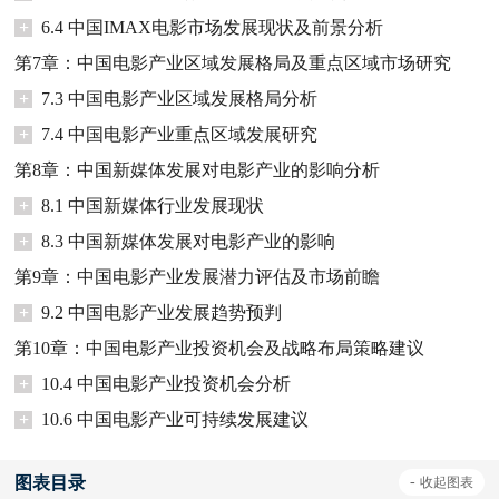
+
6.4 中国IMAX电影市场发展现状及前景分析
第7章：中国电影产业区域发展格局及重点区域市场研究
+
7.3 中国电影产业区域发展格局分析
+
7.4 中国电影产业重点区域发展研究
第8章：中国新媒体发展对电影产业的影响分析
+
8.1 中国新媒体行业发展现状
+
8.3 中国新媒体发展对电影产业的影响
第9章：中国电影产业发展潜力评估及市场前瞻
+
9.2 中国电影产业发展趋势预判
第10章：中国电影产业投资机会及战略布局策略建议
+
10.4 中国电影产业投资机会分析
+
10.6 中国电影产业可持续发展建议
图表目录
-
收起
图表