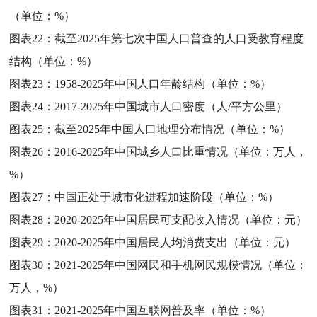
（单位：%）
图表22：
截至2025年第七次中国人口普查的人口受教育程度
结构（单位：%）
图表23：
1958-2025年中国人口年龄结构（单位：%）
图表24：
2017-2025年中国城市人口密度（人/平方公里）
图表25：
截至2025年中国人口地理分布情况（单位：%）
图表26：
2016-2025年中国城乡人口比重情况（单位：万人，
%）
图表27：
中国正处于城市化进程加速阶段（单位：%）
图表28：
2020-2025年中国居民可支配收入情况（单位：元）
图表29：
2020-2025年中国居民人均消费支出（单位：元）
图表30：
2021-2025年中国网民和手机网民规模情况（单位：
万人，%）
图表31：
2021-2025年中国互联网普及率（单位：%）