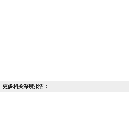
更多相关深度报告：