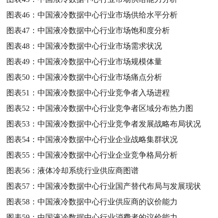
图表46：
中国液冷数据中心行业市场供给水平分析
图表47：
中国液冷数据中心行业市场饱和度分析
图表48：
中国液冷数据中心行业市场需求状况
图表49：
中国液冷数据中心行业市场规模体量
图表50：
中国液冷数据中心行业市场痛点分析
图表51：
中国液冷数据中心行业竞争者入场进程
图表52：
中国液冷数据中心行业竞争者区域分布热力图
图表53：
中国液冷数据中心行业竞争者发展战略布局状况
图表54：
中国液冷数据中心行业企业战略集群状况
图表55：
中国液冷数据中心行业企业竞争格局分析
图表56：
液体冷却系统行业供应商图谱
图表57：
中国液冷数据中心行业国产替代布局与发展现状
图表58：
中国液冷数据中心行业供应商的议价能力
图表59：
中国液冷数据中心行业消费者的议价能力