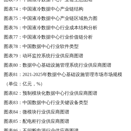
图表74：
中国液冷数据中心产业链结构
图表75：
中国液冷数据中心产业链区域热力图
图表76：
中国液冷数据中心行业成本结构分析
图表77：
中国液冷数据中心行业价值链分析
图表78：
中国数据中心行业软件类型
图表79：
动环监控系统行业供应商图谱
图表80：
数据中心基础设施管理系统行业供应商图谱
图表81：
2021-2025年数据中心基础设施管理市场市场规模
（单位：亿元，%）
图表82：
预制模块化数据中心行业供应商图谱
图表83：
中国数据中心行业关键设备类型
图表84：
微模块行业供应商图谱
图表85：
配电柜行业供应商图谱
图表86：
不间断电源行业供应商图谱