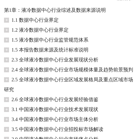
第1章：液冷数据中心行业综述及数据来源说明
+
1.1 数据中心行业界定
+
1.2 液冷数据中心行业界定
+
1.5 液冷数据中心行业监管规范体系
+
1.5 本报告数据来源及统计标准说明
+
2.3 全球液冷数据中心行业发展现状分析
+
2.4 全球液冷数据中心行业市场规模体量及趋势前景预判
+
2.5 全球液冷数据中心行业区域发展格局及重点区域市场
研究
+
2.6 全球液冷数据中心行业发展经验借鉴
+
3.1 中国液冷数据中心行业技术发展现状
+
3.4 中国液冷数据中心行业市场主体分析
+
3.5 中国液冷数据中心行业招投标市场解读