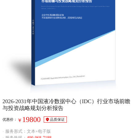
市场前瞻与投资战略规划分析报告
Report of Development Prospect Prediction and Investment Strategy Planning on China Liquid Cooled Data Center
Industry（2026-2031）
企业中长期战略规划必备
不深度调研行业形势就决策，回报将无从谈起
2026-2031年中国液冷数据中心（IDC）行业市场前瞻
与投资战略规划分析报告
19800
优惠价：
品质保证
￥
· 服务形式：文本+电子版
· 服务热线：
400-068-7188