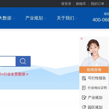
请登录
购物车
我的订单
|
|
|
报
大数据
产业规划
关于我们
I
I
I
400-06
×
上海******研究院有限公司
08-
订购
"2026-2031年中国
土壤修复
行
前瞻与投资战略规划分析报告"
80+行业全景图谱 »
可行性报告
常州******部件有限公司
08-
订购
"2026-2031年中国
新能源汽车
行业地位证明
场前瞻与投资战略规划分析报告"
北京******股份有限公司
08-
产业规划
订购
"2023-2028年中国
女士内衣
行
前瞻与投资战略规划分析报告"
园区规划