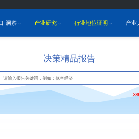
口·洞察
产业研究
行业地位证明
产业
I
I
I
决策精品报告
3