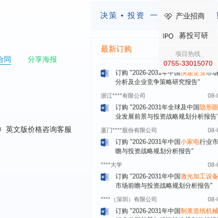
湖北******饮品股份有限公司
08-
决策 • 投资
一定要有前瞻的
产业招商
订购
"2026-2031年中国
益生菌产品
展前景预测与投资战略规划分析报告
募投可研
深圳******技术有限公司
08-
最新订购
项目热线
订购
"2026-2031年中国
快递企业
市
合同
分享海报
0755-33015070
分析及企业竞争策略研究报告"
浙江****有限公司
08-
订购
"2026-2031年全球及中国
隐形
业发展前景与投资战略规划分析报告
厦门****股份有限公司
08-
订购
"2026-2031年中国
小家电
行业
0
英文版价格咨询客服
瞻与投资战略规划分析报告"
****大学
08-
订购
"2026-2031年中国
激光加工设
市场前瞻与投资战略规划分析报告"
****（深圳）有限公司
08-
订购
"2026-2031年中国
制浆造纸机
行业发展前景与投资战略规划分析报
****有限公司深圳分公司
08-