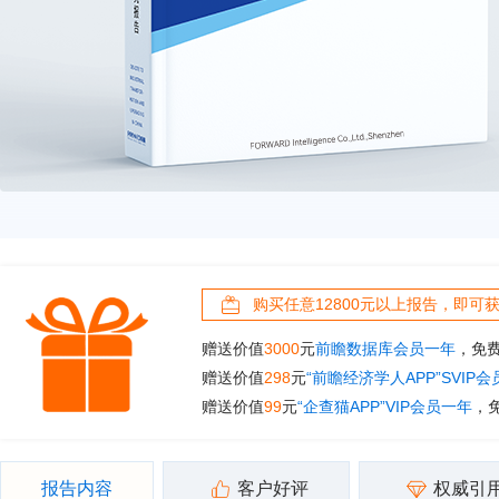
购买任意12800元以上报告，即可
赠送价值
3000
元
前瞻数据库会员一年
，免
赠送价值
298
元
“前瞻经济学人APP”SVIP
赠送价值
99
元
“企查猫APP”VIP会员一年
，
报告内容
客户好评
权威引