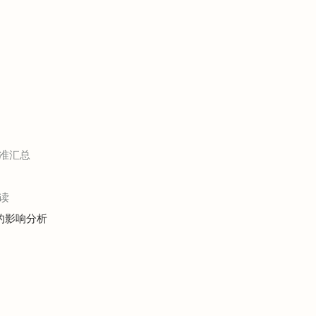
准汇总
读
展的影响分析