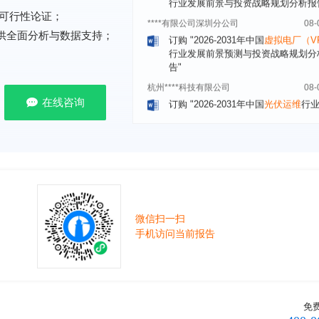
订购
"2026-2031年中国
虚拟电厂（V
可行性论证；
行业发展前景预测与投资战略规划分
提供全面分析与数据支持；
告"
杭州****科技有限公司
08-
订购
"2026-2031年中国
光伏运维
行
前瞻与投资战略规划分析报告"
在线咨询
克拉玛依******有限公司
08-
订购
"2026-2031年中国
钠离子电池
场前瞻与投资战略规划分析报告"
安徽******大学
08-
订购
"2026-2031年中国
生物育种
行
前瞻与投资战略规划分析报告"
中国******公司研究院
08-
微信扫一扫
订购
"2026-2031年中国
超高频RFID
手机访问当前报告
场前瞻与投资战略规划分析报告"
北京市******集团有限公司
08-
订购
"2026-2031年中国
应急通信
行
前景预测与投资战略规划分析报告"
免
武汉市******中心
08-