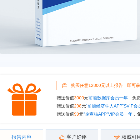
购买任意12800元以上报告，即可
赠送价值
3000
元
前瞻数据库会员一年
，免
赠送价值
298
元
“前瞻经济学人APP”SVIP
赠送价值
99
元
“企查猫APP”VIP会员一年
，
报告内容
客户好评
权威引