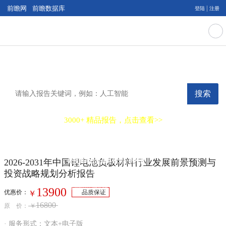
|
前瞻网
前瞻数据库
登陆
注册
搜索
3000+ 精品报告，点击查看>>
2026-2031年中国锂电池负极材料行业发展前
2026-2031年中国锂电池负极材料行业发展前景预测与
景预测与投资战略规划分析报告
投资战略规划分析报告
Report of Development Prospect Prediction and Investment Strategy Planning on China Lithium Battery Negative
Material Industry（2026-2031）
企业中长期战略规划必备
13900
不深度调研行业形势就决策，回报将无从谈起
优惠价：
品质保证
￥
16800
原 价：
￥
· 服务形式：文本+电子版