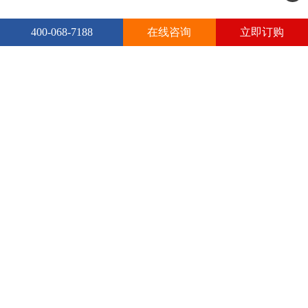
400-068-7188
在线咨询
立即订购
更多相关深度报告：
2026-2031年中国
高压变频器
行业深度调研与投资战略规划分
析报告
2026-2031年全球及中国
变压器
行业发展前景展望与投资机遇