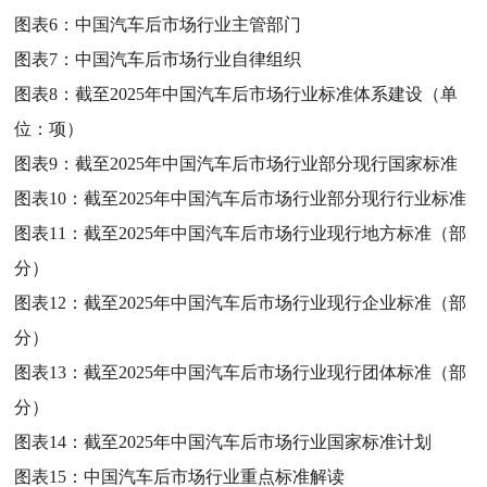
图表6：
中国汽车后市场行业主管部门
图表7：
中国汽车后市场行业自律组织
图表8：
截至2025年中国汽车后市场行业标准体系建设（单
位：项）
图表9：
截至2025年中国汽车后市场行业部分现行国家标准
图表10：
截至2025年中国汽车后市场行业部分现行行业标准
图表11：
截至2025年中国汽车后市场行业现行地方标准（部
分）
图表12：
截至2025年中国汽车后市场行业现行企业标准（部
分）
图表13：
截至2025年中国汽车后市场行业现行团体标准（部
分）
图表14：
截至2025年中国汽车后市场行业国家标准计划
图表15：
中国汽车后市场行业重点标准解读