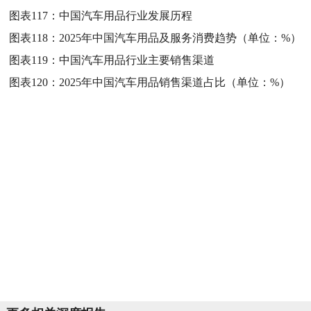
图表117：
中国汽车用品行业发展历程
图表118：
2025年中国汽车用品及服务消费趋势（单位：%）
图表119：
中国汽车用品行业主要销售渠道
图表120：
2025年中国汽车用品销售渠道占比（单位：%）