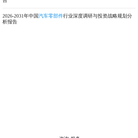
告
2026-2031年中国
汽车零部件
行业深度调研与投资战略规划分
析报告