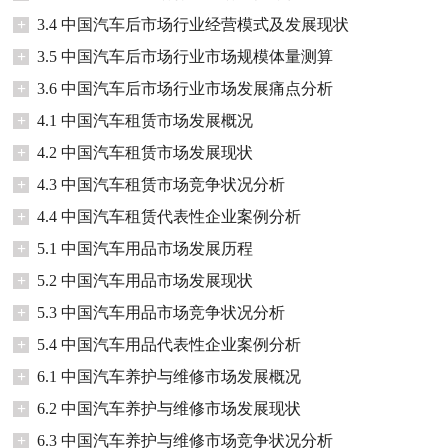
+
3.4 中国汽车后市场行业经营模式及发展现状
+
3.5 中国汽车后市场行业市场规模体量测算
+
3.6 中国汽车后市场行业市场发展痛点分析
+
4.1 中国汽车租赁市场发展概况
+
4.2 中国汽车租赁市场发展现状
+
4.3 中国汽车租赁市场竞争状况分析
+
4.4 中国汽车租赁代表性企业案例分析
+
5.1 中国汽车用品市场发展历程
+
5.2 中国汽车用品市场发展现状
+
5.3 中国汽车用品市场竞争状况分析
+
5.4 中国汽车用品代表性企业案例分析
+
6.1 中国汽车养护与维修市场发展概况
+
6.2 中国汽车养护与维修市场发展现状
+
6.3 中国汽车养护与维修市场竞争状况分析