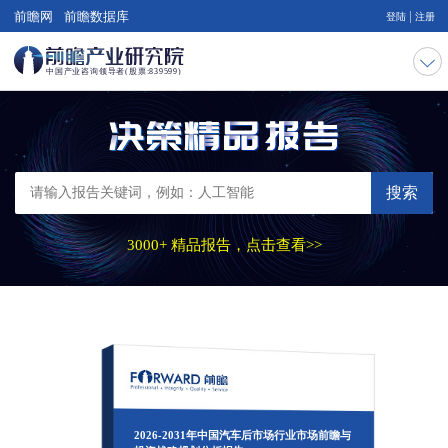
|
前瞻网
前瞻数据库
登陆
注册
搜索
3000+ 精品报告，点击查看>>
2026-2031年中国汽车后市场行业市场前瞻与