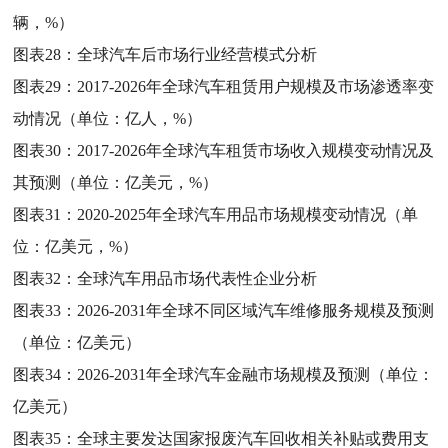
辆，%）
图表28：
全球汽车后市场行业经营模式分析
图表29：
2017-2026年全球汽车租赁用户规模及市场渗透率变
动情况（单位：亿人，%）
图表30：
2017-2026年全球汽车租赁市场收入规模变动情况及
其预测（单位：亿美元，%）
图表31：
2020-2025年全球汽车用品市场规模变动情况（单
位：亿美元，%）
图表32：
全球汽车用品市场代表性企业分析
图表33：
2026-2031年全球不同区域汽车维修服务规模及预测
（单位：亿美元）
图表34：
2026-2031年全球汽车金融市场规模及预测（单位：
亿美元）
图表35：
全球主要发达国家报废汽车回收相关补贴或费用支