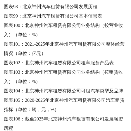
图表98：
北京神州汽车租赁有限公司发展历程
图表99：
北京神州汽车租赁有限公司基本信息表
图表100：
北京神州汽车租赁有限公司业务结构（按营业收
入）（单位：%）
图表101：
2021-2025年北京神州汽车租赁有限公司整体经营
情况（单位：亿元）
图表102：
北京神州汽车租赁有限公司租车服务产品表
图表103：
北京神州汽车租赁有限公司业务结构（按租赁收
入）（单位：%）
图表104：
北京神州汽车租赁有限公司可租汽车类型及品牌
图表105：
2020-2025年北京神州汽车租赁有限公司汽车租赁
指标（单位：辆，元，%）
图表106：
截至2025年北京神州汽车租赁有限公司发展融资
历程