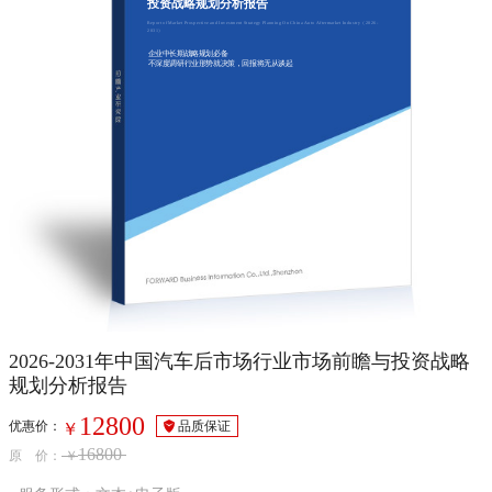
投资战略规划分析报告
Report of Market Prospective and Investment Strategy Planning On China Auto Aftermarket Industry（2026-
2031）
企业中长期战略规划必备
不深度调研行业形势就决策，回报将无从谈起
2026-2031年中国汽车后市场行业市场前瞻与投资战略
规划分析报告
12800
优惠价：
品质保证
￥
16800
原 价：
￥