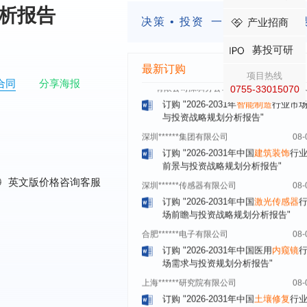
四川省****有限公司
08-
分析报告
订购
"2026-2031年中国
LCD显示屏
决策 • 投资
一定要有前瞻的
产业招商
显示器）
行业市场前瞻与投资战略规
析报告"
募投可研
****有限公司深圳分公司
08-
最新订购
项目热线
订购
"2026-2031年
智能制造
行业市
合同
分享海报
0755-33015070
与投资战略规划分析报告"
深圳******集团有限公司
08-
订购
"2026-2031年中国
建筑装饰
行
前景与投资战略规划分析报告"
深圳******传感器有限公司
08-
订购
"2026-2031年中国
激光传感器
0
英文版价格咨询客服
场前瞻与投资战略规划分析报告"
合肥******电子有限公司
08-
订购
"2026-2031年中国医用
内窥镜
场需求与投资规划分析报告"
上海******研究院有限公司
08-
订购
"2026-2031年中国
土壤修复
行
前瞻与投资战略规划分析报告"