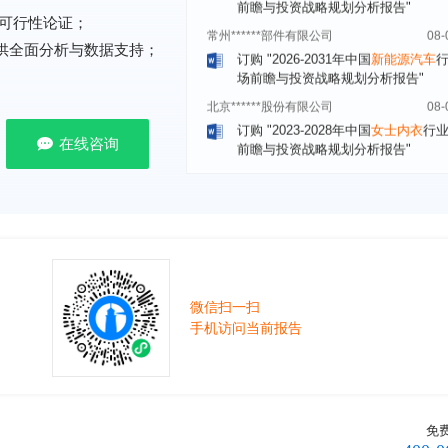
常州******部件有限公司
08-
可行性论证；
订购
"2026-2031年中国
新能源汽车
场前瞻与投资战略规划分析报告"
提供全面分析与数据支持；
北京******股份有限公司
08-
订购
"2023-2028年中国
女士内衣
行
前瞻与投资战略规划分析报告"
在线咨询
湖北******饮品股份有限公司
08-
订购
"2026-2031年中国
益生菌产品
展前景预测与投资战略规划分析报告
深圳******技术有限公司
08-
订购
"2026-2031年中国
快递企业
市
分析及企业竞争策略研究报告"
浙江****有限公司
08-
微信扫一扫
订购
"2026-2031年全球及中国
隐形
手机访问当前报告
业发展前景与投资战略规划分析报告
厦门****股份有限公司
08-
订购
"2026-2031年中国
小家电
行业
瞻与投资战略规划分析报告"
****大学
08-
免