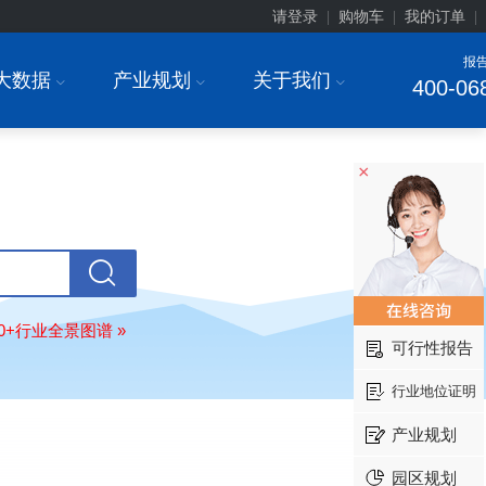
请登录
购物车
我的订单
|
|
|
报
大数据
产业规划
关于我们
I
I
I
400-06
北京******家具股份有限公司
08-
订购
"2026-2031年中国
教育家具
行
调研与投资战略规划分析报告"
×
东莞市******研究院
08-
订购
"2026-2031年中国
干细胞医疗
展前景预测与投资战略规划分析报告
绍兴****科技有限公司
08-
订购
"2026-2031年中国
锂电池正极
业深度调研与投资战略规划分析报告
80+行业全景图谱 »
北京****科技有限公司
08-
可行性报告
订购
"2026-2031年中国
餐饮连锁
行
模式与发展趋势分析报告"
行业地位证明
内蒙古****股份有限公司
08-
产业规划
订购
"2026-2031年中国
蒸发器
行业
瞻与投资战略规划分析报告"
园区规划