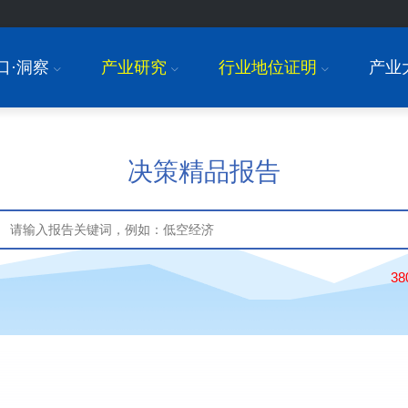
口·洞察
产业研究
行业地位证明
产业
I
I
I
决策精品报告
3