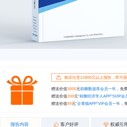
购买任意12800元以上报告，即可
赠送价值
3000
元
前瞻数据库会员一年
，免
赠送价值
298
元
“前瞻经济学人APP”SVIP
赠送价值
99
元
“企查猫APP”VIP会员一年
，
报告内容
客户好评
权威引