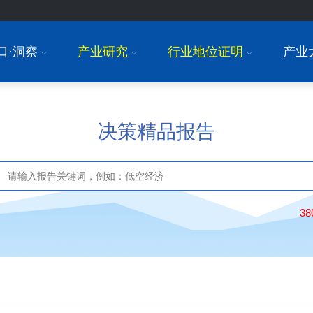
口·洞察
产业研究
行业地位证明
产业
I
I
I
决策精品报告
3