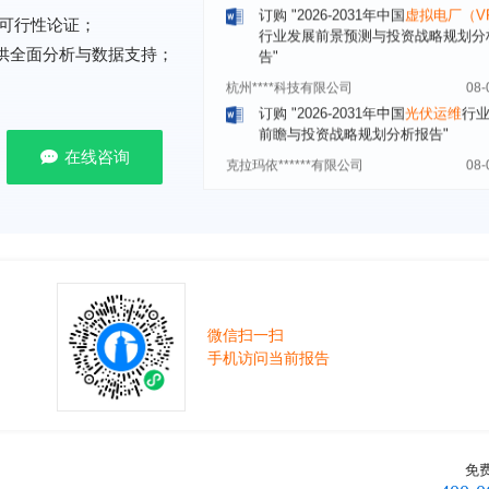
告"
可行性论证；
杭州****科技有限公司
08-
提供全面分析与数据支持；
订购
"2026-2031年中国
光伏运维
行
前瞻与投资战略规划分析报告"
克拉玛依******有限公司
08-
订购
"2026-2031年中国
钠离子电池
在线咨询
场前瞻与投资战略规划分析报告"
安徽******大学
08-
订购
"2026-2031年中国
生物育种
行
前瞻与投资战略规划分析报告"
中国******公司研究院
08-
订购
"2026-2031年中国
超高频RFID
场前瞻与投资战略规划分析报告"
微信扫一扫
手机访问当前报告
北京市******集团有限公司
08-
订购
"2026-2031年中国
应急通信
行
前景预测与投资战略规划分析报告"
武汉市******中心
08-
订购
"2026-2031年中国
固态电池
行
免
前瞻与投资战略规划分析报告"