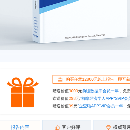
购买任意12800元以上报告，即可
赠送价值
3000
元
前瞻数据库会员一年
，免
赠送价值
298
元
“前瞻经济学人APP”SVIP
赠送价值
99
元
“企查猫APP”VIP会员一年
，
报告内容
客户好评
权威引