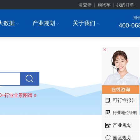
请登录
购物车
我的订单
|
|
|
报
大数据
产业规划
关于我们
I
I
I
400-06
×
上海******研究院有限公司
08-
订购
"2026-2031年中国
土壤修复
行
前瞻与投资战略规划分析报告"
常州******部件有限公司
08-
80+行业全景图谱 »
订购
"2026-2031年中国
新能源汽车
可行性报告
场前瞻与投资战略规划分析报告"
北京******股份有限公司
08-
行业地位证明
订购
"2023-2028年中国
女士内衣
行
前瞻与投资战略规划分析报告"
产业规划
湖北******饮品股份有限公司
08-
园区规划