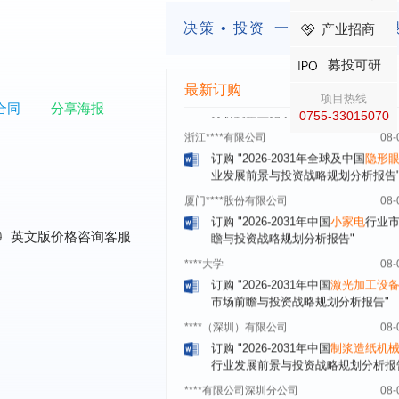
订购
"2026-2031年中国
益生菌产品
展前景预测与投资战略规划分析报告
决策 • 投资
一定要有前瞻的
产业招商
深圳******技术有限公司
08-
订购
"2026-2031年中国
快递企业
市
募投可研
分析及企业竞争策略研究报告"
最新订购
项目热线
浙江****有限公司
08-
合同
分享海报
0755-33015070
订购
"2026-2031年全球及中国
隐形
业发展前景与投资战略规划分析报告
厦门****股份有限公司
08-
订购
"2026-2031年中国
小家电
行业
瞻与投资战略规划分析报告"
****大学
08-
0
英文版价格咨询客服
订购
"2026-2031年中国
激光加工设
市场前瞻与投资战略规划分析报告"
****（深圳）有限公司
08-
订购
"2026-2031年中国
制浆造纸机
行业发展前景与投资战略规划分析报
****有限公司深圳分公司
08-
订购
"2026-2031年中国
虚拟电厂（V
行业发展前景预测与投资战略规划分